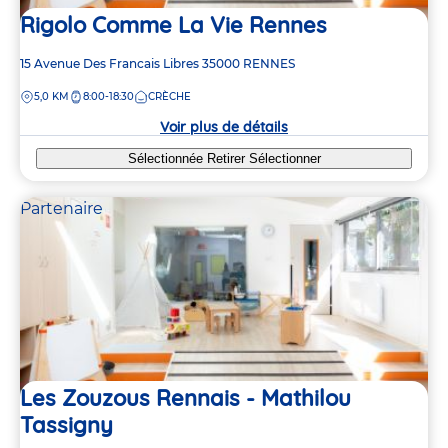
Rigolo Comme La Vie Rennes
Adresse
15 Avenue Des Francais Libres
35000
RENNES
de
DISTANCE
5,0 KM
8:00-18:30
CRÈCHE
la
crèche
Voir plus de détails
Sélectionnée
Retirer
Sélectionner
Partenaire
Les Zouzous Rennais - Mathilou
Tassigny