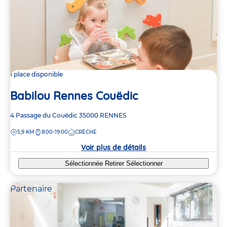
1 place disponible
Babilou Rennes Couëdic
Adresse
4 Passage du Couëdic
35000
RENNES
de
DISTANCE
5,9 KM
8:00-19:00
CRÈCHE
la
crèche
Voir plus de détails
Sélectionnée
Retirer
Sélectionner
Partenaire