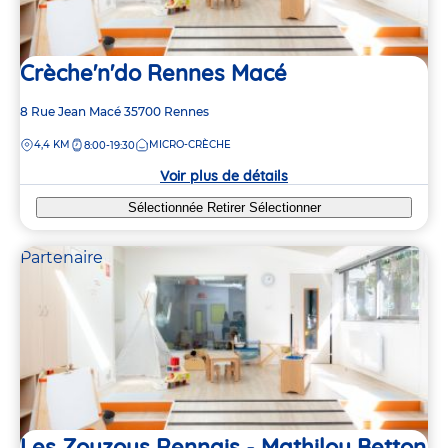
3
3
6
6
Crèche'n'do Rennes Macé
3
3
Adresse
8 Rue Jean Macé
35700
Rennes
de
DISTANCE
4,4 KM
MICRO-CRÈCHE
8:00-19:30
la
crèche
9
9
Voir plus de détails
5
5
Sélectionnée
Retirer
Sélectionner
Partenaire
Les Zouzous Rennais - Mathilou Betton