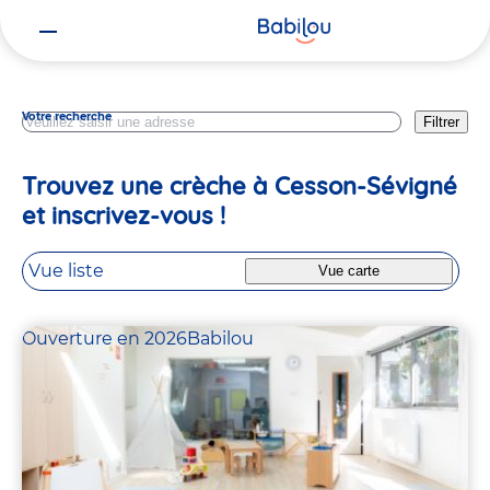
Vous
Ille Et Vilaine
êtes
ici
Votre recherche
Filtrer
Trouvez une crèche à Cesson-Sévigné
et inscrivez-vous !
Vue liste
Vue carte
Ouverture en 2026
Babilou