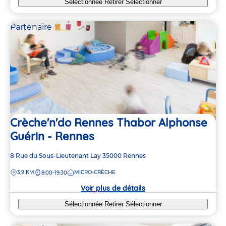
Sélectionnée
Retirer
Sélectionner
Partenaire
Crèche'n'do Rennes Thabor Alphonse
Guérin - Rennes
Adresse
8 Rue du Sous-Lieutenant Lay
35000
Rennes
de
DISTANCE
3,9 KM
MICRO-CRÈCHE
8:00-19:30
la
crèche
Voir plus de détails
Sélectionnée
Retirer
Sélectionner