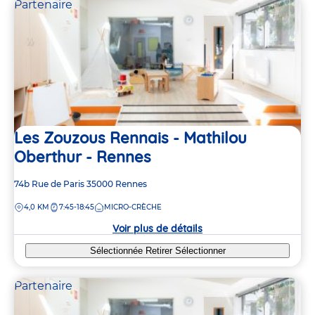
Partenaire
Les Zouzous Rennais - Mathilou
Oberthur - Rennes
Adresse
74b Rue de Paris
35000
Rennes
de
DISTANCE
4,0 KM
7:45-18:45
MICRO-CRÈCHE
la
crèche
Voir plus de détails
Sélectionnée
Retirer
Sélectionner
Partenaire