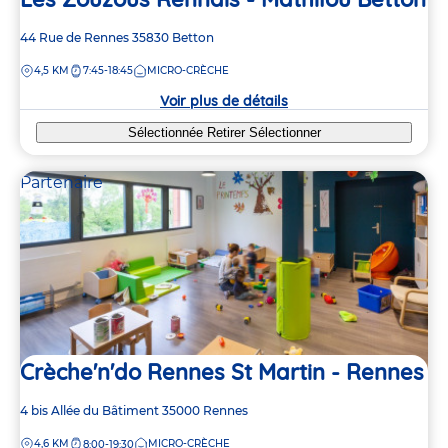
Adresse
44 Rue de Rennes
35830
Betton
de
DISTANCE
4,5 KM
7:45-18:45
MICRO-CRÈCHE
la
crèche
Voir plus de détails
Sélectionnée
Retirer
Sélectionner
Partenaire
Crèche'n'do Rennes St Martin - Rennes
Adresse
4 bis Allée du Bâtiment
35000
Rennes
de
DISTANCE
4,6 KM
MICRO-CRÈCHE
8:00-19:30
la