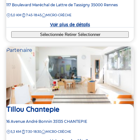
Adresse
117 Boulevard Maréchal de Lattre de Tassigny
35000
Rennes
de
DISTANCE
5,0 KM
7:45-18:45
MICRO-CRÈCHE
la
crèche
Voir plus de détails
Sélectionnée
Retirer
Sélectionner
Partenaire
Tillou Chantepie
Adresse
16 Avenue André Bonnin
35135
CHANTEPIE
de
DISTANCE
5,3 KM
7:30-18:30
MICRO-CRÈCHE
la
crèche