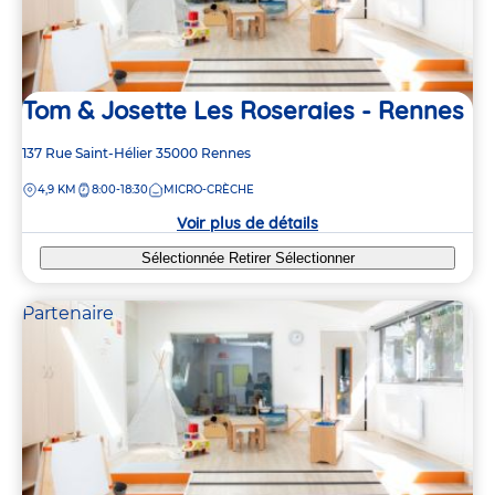
Tom & Josette Les Roseraies - Rennes
Adresse
137 Rue Saint-Hélier
35000
Rennes
de
DISTANCE
4,9 KM
8:00-18:30
MICRO-CRÈCHE
la
crèche
Voir plus de détails
Sélectionnée
Retirer
Sélectionner
Partenaire