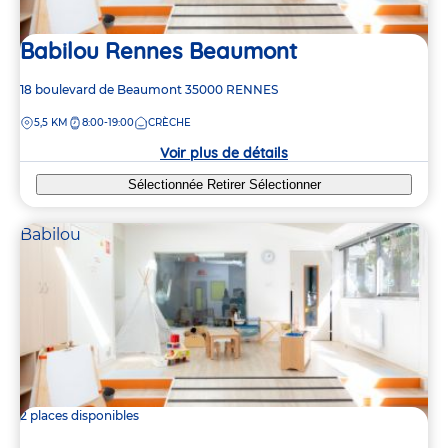
Babilou Rennes Beaumont
Adresse
18 boulevard de Beaumont
35000
RENNES
de
DISTANCE
5,5 KM
8:00-19:00
CRÈCHE
la
crèche
Voir plus de détails
Sélectionnée
Retirer
Sélectionner
Babilou
2 places disponibles