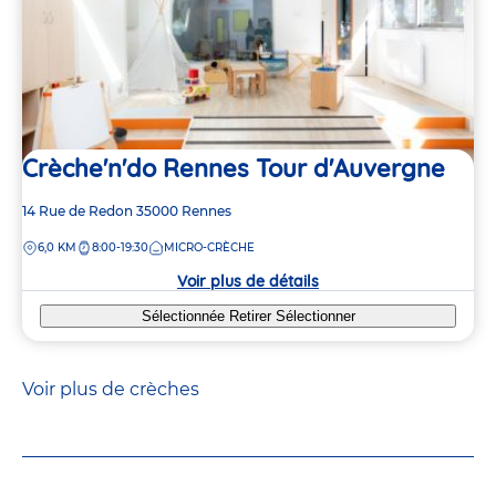
Crèche'n'do Rennes Tour d'Auvergne
Adresse
14 Rue de Redon
35000
Rennes
de
DISTANCE
6,0 KM
8:00-19:30
MICRO-CRÈCHE
la
crèche
Voir plus de détails
Sélectionnée
Retirer
Sélectionner
Voir plus de crèches