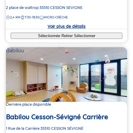
Adresse
2 place de waltrop
35510
CESSON SEVIGNE
de
DISTANCE
2,4 KM
7:30-18:30
MICRO-CRÈCHE
la
crèche
Voir plus de détails
Sélectionnée
Retirer
Sélectionner
Babilou
Dernière place disponible
Babilou Cesson-Sévigné Carrière
Adresse
1 Rue de la Carrière
35510
CESSON SÉVIGNÉ