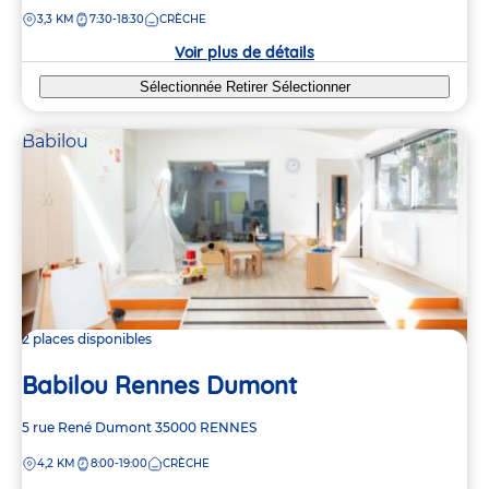
de
DISTANCE
3,3 KM
7:30-18:30
CRÈCHE
la
crèche
Voir plus de détails
Sélectionnée
Retirer
Sélectionner
Babilou
2 places disponibles
Babilou Rennes Dumont
Adresse
5 rue René Dumont
35000
RENNES
de
DISTANCE
4,2 KM
8:00-19:00
CRÈCHE
la
crèche