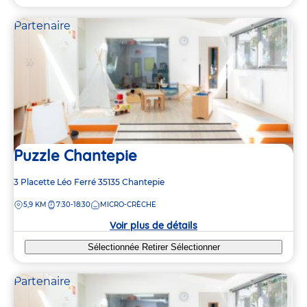
Partenaire
Puzzle Chantepie
Adresse
3 Placette Léo Ferré
35135
Chantepie
de
DISTANCE
5,9 KM
7:30-18:30
MICRO-CRÈCHE
la
crèche
Voir plus de détails
Sélectionnée
Retirer
Sélectionner
Partenaire