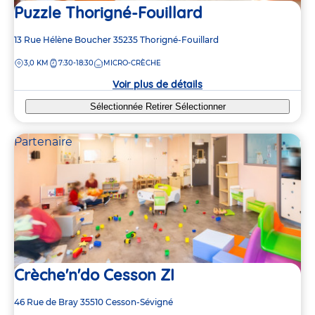
Puzzle Thorigné-Fouillard
Adresse
13 Rue Hélène Boucher
35235
Thorigné-Fouillard
de
DISTANCE
3,0 KM
7:30-18:30
MICRO-CRÈCHE
la
crèche
Voir plus de détails
Sélectionnée
Retirer
Sélectionner
Partenaire
Crèche'n'do Cesson ZI
Adresse
46 Rue de Bray
35510
Cesson-Sévigné
de