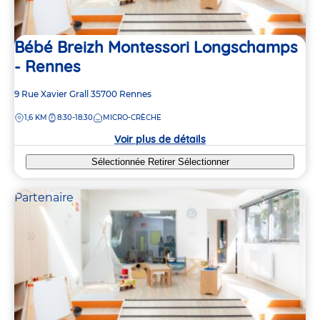
Bébé Breizh Montessori Longschamps
- Rennes
Adresse
9 Rue Xavier Grall
35700
Rennes
de
DISTANCE
1,6 KM
8:30-18:30
MICRO-CRÈCHE
la
crèche
Voir plus de détails
Sélectionnée
Retirer
Sélectionner
Partenaire