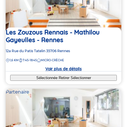
Les Zouzous Rennais - Mathilou
Gayeulles - Rennes
Adresse
12a Rue du Patis Tatelin
35706
Rennes
de
DISTANCE
1,6 KM
7:45-18:45
MICRO-CRÈCHE
la
crèche
Voir plus de détails
Sélectionnée
Retirer
Sélectionner
Partenaire