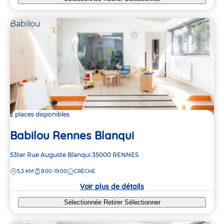
Babilou
2 places disponibles
Babilou Rennes Blanqui
Adresse
53ter Rue Auguste Blanqui
35000
RENNES
de
DISTANCE
5,3 KM
8:00-19:00
CRÈCHE
la
crèche
Voir plus de détails
Sélectionnée
Retirer
Sélectionner