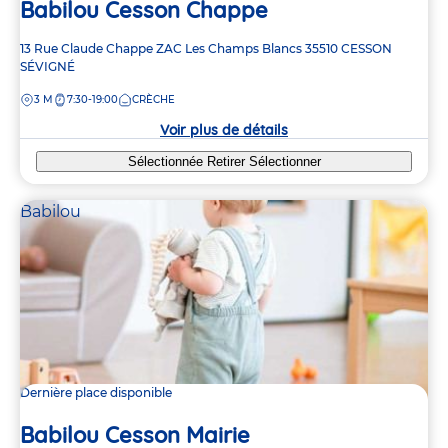
Babilou Cesson Chappe
Adresse
13 Rue Claude Chappe
ZAC Les Champs Blancs
35510
CESSON
de
SÉVIGNÉ
la
DISTANCE
3 M
7:30-19:00
CRÈCHE
crèche
Voir plus de détails
Sélectionnée
Retirer
Sélectionner
Babilou
Dernière place disponible
Babilou Cesson Mairie