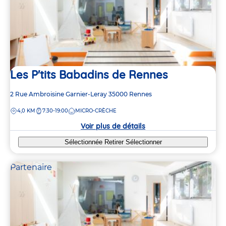
Les P'tits Babadins de Rennes
Adresse
2 Rue Ambroisine Garnier-Leray
35000
Rennes
de
DISTANCE
4,0 KM
7:30-19:00
MICRO-CRÈCHE
la
crèche
Voir plus de détails
Sélectionnée
Retirer
Sélectionner
Partenaire