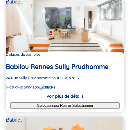
Babilou
2 places disponibles
Babilou Rennes Sully Prudhomme
Adresse
24 Rue Sully Prudhomme
35000
RENNES
de
DISTANCE
5,9 KM
8:00-19:00
CRÈCHE
la
crèche
Voir plus de détails
Sélectionnée
Retirer
Sélectionner
Babilou