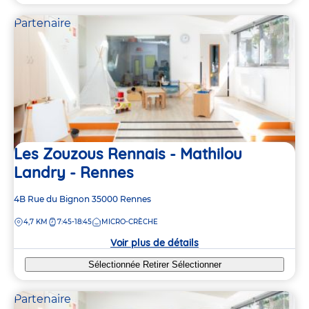
Partenaire
Les Zouzous Rennais - Mathilou
Landry - Rennes
Adresse
4B Rue du Bignon
35000
Rennes
de
DISTANCE
4,7 KM
7:45-18:45
MICRO-CRÈCHE
la
crèche
Voir plus de détails
Sélectionnée
Retirer
Sélectionner
Partenaire