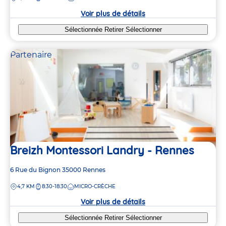
crèche
Voir plus de détails
Sélectionnée
Retirer
Sélectionner
Partenaire
Breizh Montessori Landry - Rennes
Adresse
6 Rue du Bignon
35000
Rennes
de
DISTANCE
4,7 KM
8:30-18:30
MICRO-CRÈCHE
la
crèche
Voir plus de détails
Sélectionnée
Retirer
Sélectionner