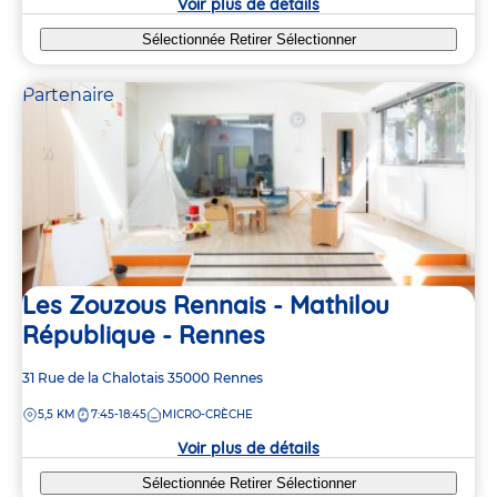
Voir plus de détails
Sélectionnée
Retirer
Sélectionner
Partenaire
Les Zouzous Rennais - Mathilou
République - Rennes
Adresse
31 Rue de la Chalotais
35000
Rennes
de
DISTANCE
5,5 KM
7:45-18:45
MICRO-CRÈCHE
la
crèche
Voir plus de détails
Sélectionnée
Retirer
Sélectionner