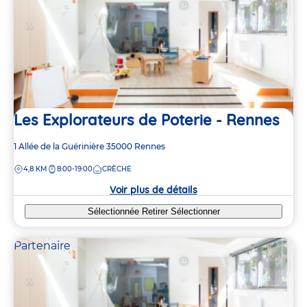
Les Explorateurs de Poterie - Rennes
Adresse
1 Allée de la Guérinière
35000
Rennes
de
DISTANCE
4,8 KM
8:00-19:00
CRÈCHE
la
crèche
Voir plus de détails
Sélectionnée
Retirer
Sélectionner
Partenaire