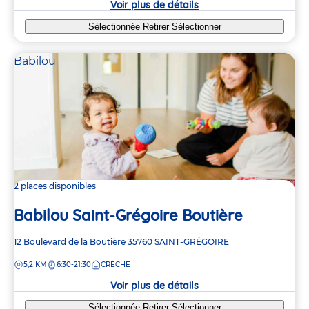
Voir plus de détails
Sélectionnée
Retirer
Sélectionner
Babilou
2 places disponibles
Babilou Saint-Grégoire Boutière
Adresse
12 Boulevard de la Boutière
35760
SAINT-GRÉGOIRE
de
DISTANCE
5,2 KM
6:30-21:30
CRÈCHE
la
crèche
Voir plus de détails
Sélectionnée
Retirer
Sélectionner