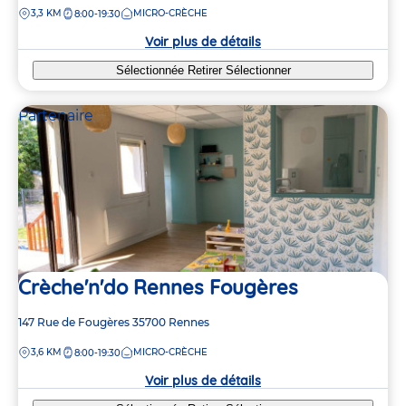
DISTANCE
3,3 KM
MICRO-CRÈCHE
8:00-19:30
la
crèche
Voir plus de détails
Sélectionnée
Retirer
Sélectionner
Partenaire
Crèche'n'do Rennes Fougères
Adresse
147 Rue de Fougères
35700
Rennes
de
DISTANCE
3,6 KM
MICRO-CRÈCHE
8:00-19:30
la
crèche
Voir plus de détails