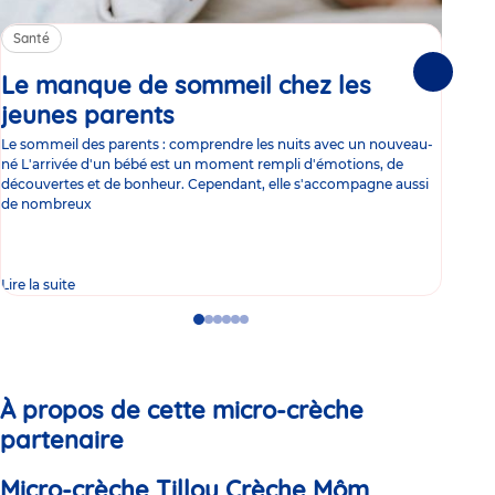
Santé
Sa
Le manque de sommeil chez les
Gr
Suivante
jeunes parents
Article
co
Le sommeil des parents : comprendre les nuits avec un nouveau-
Les 
né L'arrivée d'un bébé est un moment rempli d'émotions, de
les 
découvertes et de bonheur. Cependant, elle s'accompagne aussi
l'es
de nombreux
gast
Lire la suite
Lire 
Go
Go
Go
Go
Go
Go
to
to
to
to
to
to
slide
slide
slide
slide
slide
slide
1
2
3
4
5
6
À propos de cette micro-crèche
partenaire
Micro-crèche Tillou Crèche Môm