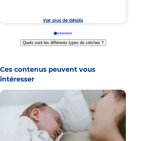
crèche
de
7:
la
crèc
Voir plus de détails
Go
Go
Go
Go
Go
Go
Go
to
to
to
to
to
to
to
Quels sont les différents types de crèches ?
slide
slide
slide
slide
slide
slide
slide
1
2
3
4
5
6
7
Ces contenus peuvent vous
intéresser