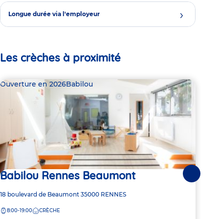
Longue durée via l'employeur
Les crèches à proximité
Ouverture en 2026
Babilou
Bab
Babilou Rennes Beaumont
Dern
Suivante
Ba
Adresse
18 boulevard de Beaumont
35000
RENNES
de
8:00-19:00
CRÈCHE
la
Adre
1 Ru