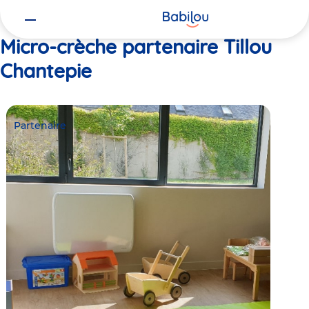
Vous
Accueil
Tillou Chantepie
êtes
ici
Micro-crèche partenaire Tillou
Chantepie
Partenaire