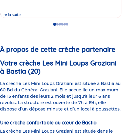
Lire la suite
Lire 
Go
Go
Go
Go
Go
Go
to
to
to
to
to
to
slide
slide
slide
slide
slide
slide
1
2
3
4
5
6
À propos de cette crèche partenaire
Votre crèche Les Mini Loups Graziani
à Bastia (20)
La crèche Les Mini Loups Graziani est située à Bastia au
60 Bd du Général Graziani. Elle accueille un maximum
de 15 enfants dès leurs 2 mois et jusqu'à leur 6 ans
révolus. La structure est ouverte de 7h à 19h, elle
dispose d’un dépose minute et d’un local à poussettes.
Une crèche confortable au cœur de Bastia
La crèche Les Mini Loups Graziani est située dans le