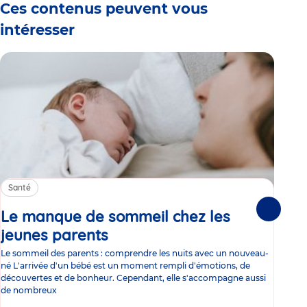
Ces contenus peuvent vous
intéresser
Santé
Sa
Le manque de sommeil chez les
Gr
Suivante
jeunes parents
Article
co
Le sommeil des parents : comprendre les nuits avec un nouveau-
Les 
né L'arrivée d'un bébé est un moment rempli d'émotions, de
les 
découvertes et de bonheur. Cependant, elle s'accompagne aussi
l'es
de nombreux
gast