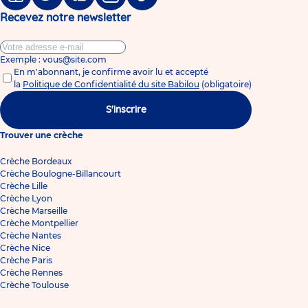
Facebook
Twitter
Linkedin
Instagram
Tiktok
Recevez notre newsletter
Exemple : vous@site.com
En m'abonnant, je confirme avoir lu et accepté
la
Politique de Confidentialité du site Babilou
(obligatoire)
S'inscrire
Trouver une crèche
Crèche Bordeaux
Crèche Boulogne-Billancourt
Crèche Lille
Crèche Lyon
Crèche Marseille
Crèche Montpellier
Crèche Nantes
Crèche Nice
Crèche Paris
Crèche Rennes
Crèche Toulouse