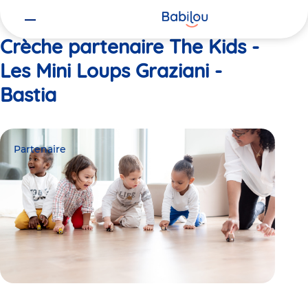
Vous
Accueil
The Kids - Les Mini Loups Graziani - Bastia
êtes
ici
Crèche partenaire The Kids -
Les Mini Loups Graziani -
Bastia
Partenaire