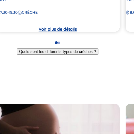
la
7:30-19:30
CRÈCHE
8:
rèche
crè
Voir plus de détails
Go
Go
to
to
Quels sont les différents types de crèches ?
slide
slide
1
2