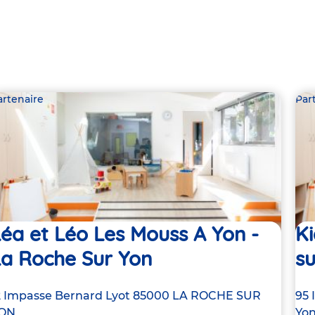
artenaire
Par
éa et Léo Les Mouss A Yon -
K
La Roche Sur Yon
su
dresse
2 Impasse Bernard Lyot
85000
LA ROCHE SUR
Ad
95 
e
ON
de
Yo