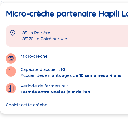
Micro-crèche partenaire Hapili La
85 La Poirière
Adresse
85170
Le Poiré-sur-Vie
de
la
crèche
Micro-crèche
Capacité d'accueil
10
Accueil des enfants âgés de
10 semaines à 4 ans
Période de fermeture :
Fermée entre Noël et jour de l'An
Choisir cette crèche