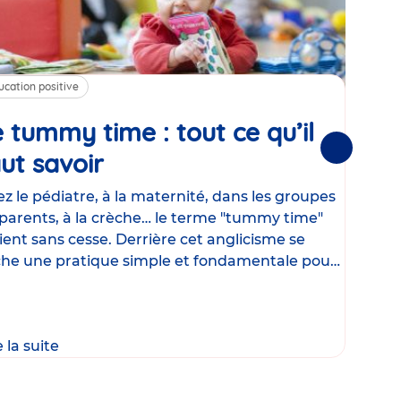
ucation positive
Alim
 tummy time : tout ce qu’il
Cha
Suivantes
ut savoir
Article
mé
con
z le pédiatre, à la maternité, dans les groupes
parents, à la crèche… le terme "tummy time"
Le la
ient sans cesse. Derrière cet anglicisme se
d’ut
he une pratique simple et fondamentale pour
temp
rapi
crée
e la suite
Lire 