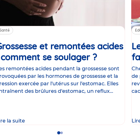
Santé
Ed
Grossesse et remontées acides
Le
: comment se soulager ?
Article
fa
es remontées acides pendant la grossesse sont
Che
rovoquées par les hormones de grossesse et la
de 
ression exercée par l'utérus sur l'estomac. Elles
rev
ntraînent des brûlures d'estomac, un reflux
cac
astrique
le
ire la suite
Lir
Go
Go
to
to