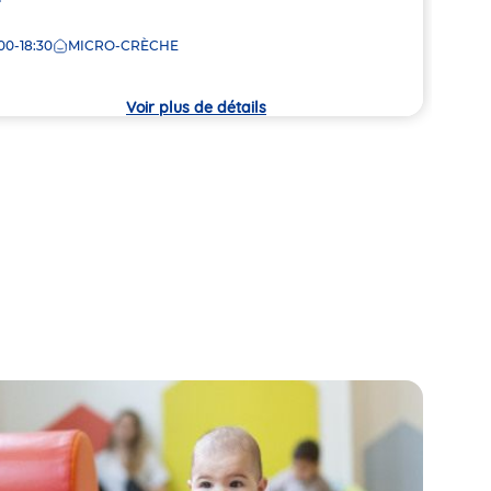
la
00-18:30
MICRO-CRÈCHE
8:00
che
crèc
Voir plus de détails