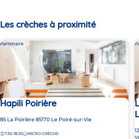
Les crèches à proximité
Partenaire
P
Hapili Poirière
L
Adresse
85 La Poirière
85170
Le Poiré-sur-Vie
de
A
1
7:30-18:30
MICRO-CRÈCHE
la
d
Y