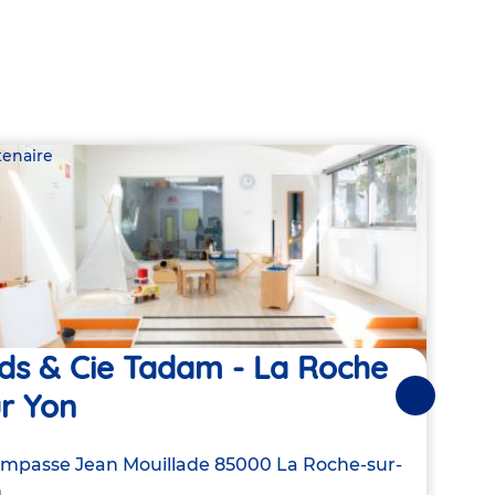
tenaire
Parte
ids & Cie Tadam - La Roche
Kid
r Yon
Ro
Suivantes
resse
Impasse Jean Mouillade
85000
La Roche-sur-
Adre
95 I
n
de
Yon