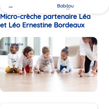
Vous
Accueil
Léa et Léo Ernestine Bordeaux
êtes
ici
Micro-crèche partenaire Léa
et Léo Ernestine Bordeaux
Partenaire