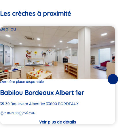
Les crèches à proximité
Babilou
Bab
Suivante
Dernière place disponible
1 pl
Babilou Bordeaux Albert 1er
Ba
Adresse
35-39 Boulevard Albert 1er
33800
BORDEAUX
Adre
112 
de
de
7:30-19:00
CRÈCHE
7:
la
la
crèche
crèc
Voir plus de détails