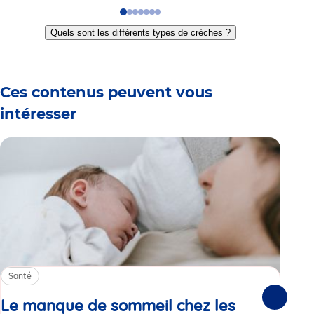
Go
Go
Go
Go
Go
Go
Go
to
to
to
to
to
to
to
Quels sont les différents types de crèches ?
slide
slide
slide
slide
slide
slide
slide
1
2
3
4
5
6
7
Ces contenus peuvent vous
intéresser
Santé
Sa
Le manque de sommeil chez les
Gr
Suivante