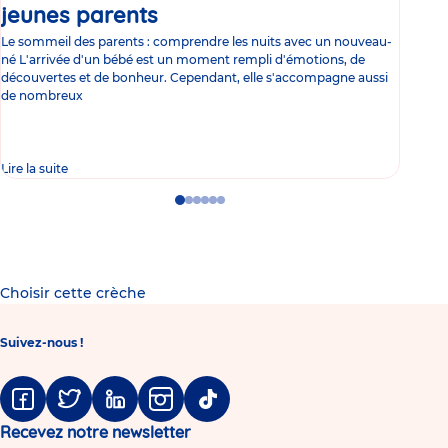
jeunes parents
Article
co
Le sommeil des parents : comprendre les nuits avec un nouveau-
Les 
né L'arrivée d'un bébé est un moment rempli d'émotions, de
les 
découvertes et de bonheur. Cependant, elle s'accompagne aussi
l'es
de nombreux
gast
Lire la suite
Lire 
Go
Go
Go
Go
Go
Go
to
to
to
to
to
to
slide
slide
slide
slide
slide
slide
1
2
3
4
5
6
Choisir cette crèche
Suivez-nous !
Facebook
Twitter
Linkedin
Instagram
Tiktok
Recevez notre newsletter