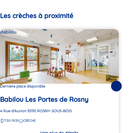
Les crèches à proximité
Babilou
Bab
Dernière place disponible
2 pl
Suivante
Babilou Les Portes de Rosny
Ba
Adresse
4 Rue d'Aurion
93110
ROSNY-SOUS-BOIS
Adre
6 Ru
de
de
7:30-19:30
CRÈCHE
7:
la
la
crèche
crèc