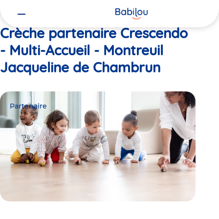
Vous
Accueil
Crescendo - Multi-Accueil - Montreuil Jacqueline de Cham
êtes
ici
Crèche partenaire Crescendo
- Multi-Accueil - Montreuil
Jacqueline de Chambrun
Partenaire