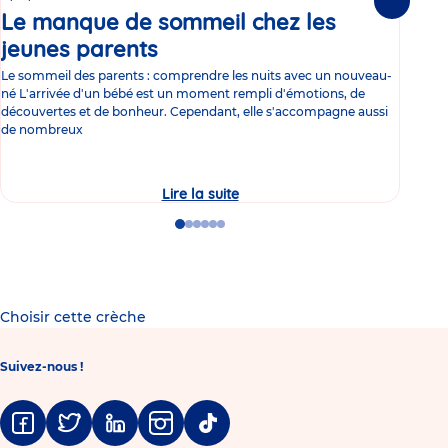
Suivante
Le manque de sommeil chez les
Gr
jeunes parents
Article
co
Le sommeil des parents : comprendre les nuits avec un nouveau-
Les 
né L'arrivée d'un bébé est un moment rempli d'émotions, de
les 
découvertes et de bonheur. Cependant, elle s'accompagne aussi
l'es
de nombreux
gast
Lire la suite
Le
manque
de
Go
Go
Go
Go
Go
Go
sommeil
to
to
to
to
to
to
chez
slide
slide
slide
slide
slide
slide
les
1
2
3
4
5
6
jeunes
parents
Choisir cette crèche
Suivez-nous !
Facebook
Twitter
Linkedin
Instagram
Tiktok