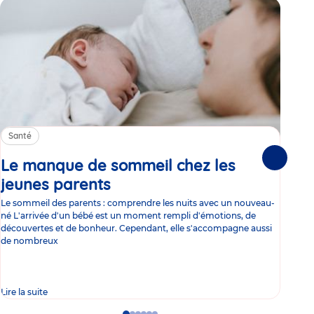
Santé
Sa
Le manque de sommeil chez les
Gr
Suivante
jeunes parents
Article
co
Le sommeil des parents : comprendre les nuits avec un nouveau-
Les 
né L'arrivée d'un bébé est un moment rempli d'émotions, de
les 
découvertes et de bonheur. Cependant, elle s'accompagne aussi
l'es
de nombreux
gast
Lire la suite
Lire 