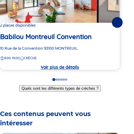
Suivante
2 places disponibles
2 pl
Babilou Montreuil Convention
Ba
Adresse
10 Rue de la Convention
93100
MONTREUIL
Adre
55 A
de
de
8:00-19:00
CRÈCHE
7:
la
la
crèche
crèc
Voir plus de détails
Go
Go
Go
Go
Go
Go
to
to
to
to
to
to
Quels sont les différents types de crèches ?
slide
slide
slide
slide
slide
slide
1
2
3
4
5
6
Ces contenus peuvent vous
intéresser