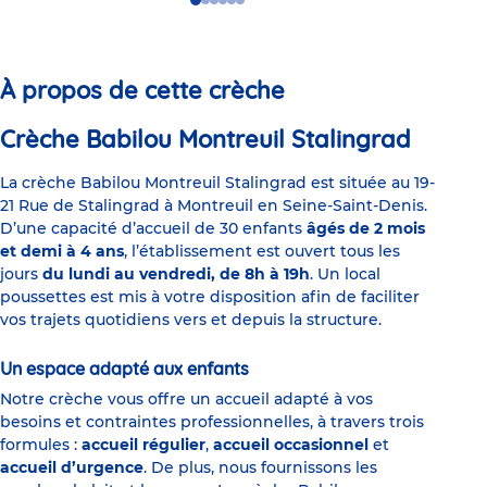
Go
Go
Go
Go
Go
Go
to
to
to
to
to
to
slide
slide
slide
slide
slide
slide
1
2
3
4
5
6
À propos de cette crèche
Crèche Babilou Montreuil Stalingrad
La crèche Babilou Montreuil Stalingrad est située au 19-
21 Rue de Stalingrad à Montreuil en Seine-Saint-Denis.
D’une capacité d’accueil de 30 enfants
âgés de 2 mois
et demi à 4 ans
, l’établissement est ouvert tous les
jours
du lundi au vendredi, de 8h à 19h
. Un local
poussettes est mis à votre disposition afin de faciliter
vos trajets quotidiens vers et depuis la structure.
Un espace adapté aux enfants
Notre crèche vous offre un accueil adapté à vos
besoins et contraintes professionnelles, à travers trois
formules :
accueil régulier
,
accueil occasionnel
et
accueil d’urgence
. De plus, nous fournissons les