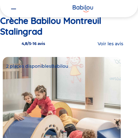
Vous
Accueil
Babilou Montreuil Stalingrad
êtes
ici
Crèche Babilou Montreuil
Stalingrad
Voir les avis
4,8/5
-
16 avis
2 places disponibles
Babilou