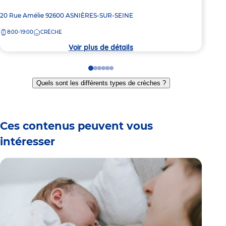
Adresse
20 Rue Amélie
92600
ASNIÈRES-SUR-SEINE
Adre
53 G
de
de
8:00-19:00
CRÈCHE
8:
la
la
crèche
crèc
Voir plus de détails
Go
Go
Go
Go
Go
Go
to
to
to
to
to
to
Quels sont les différents types de crèches ?
slide
slide
slide
slide
slide
slide
1
2
3
4
5
6
Ces contenus peuvent vous
intéresser