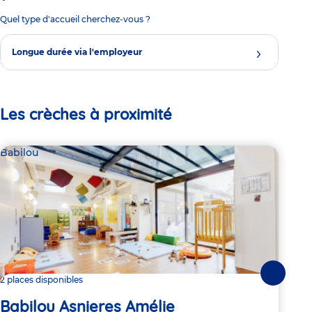
Quel type d'accueil cherchez-vous ?
Longue durée via l'employeur
Les crèches à proximité
Babilou
Bab
Suivante
2 places disponibles
2 pl
Babilou Asnieres Amélie
Ba