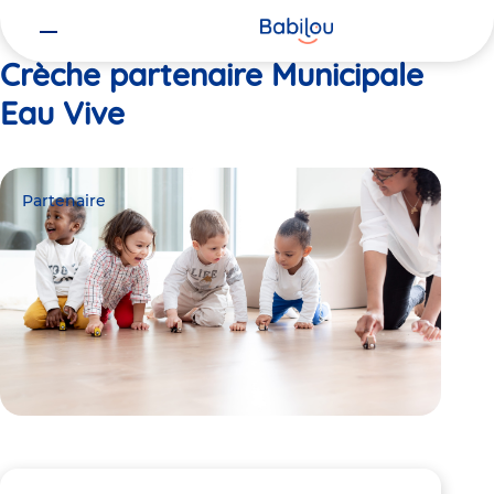
Vous
Accueil
Municipale Eau Vive
êtes
ici
Crèche partenaire Municipale
Eau Vive
Partenaire