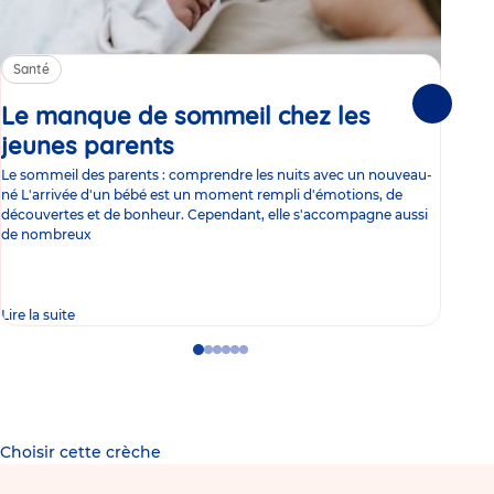
Santé
Sa
Le manque de sommeil chez les
Gr
Suivante
jeunes parents
Article
co
Le sommeil des parents : comprendre les nuits avec un nouveau-
Les 
né L'arrivée d'un bébé est un moment rempli d'émotions, de
les 
découvertes et de bonheur. Cependant, elle s'accompagne aussi
l'es
de nombreux
gast
Lire la suite
Lire 
Go
Go
Go
Go
Go
Go
to
to
to
to
to
to
slide
slide
slide
slide
slide
slide
1
2
3
4
5
6
Choisir cette crèche