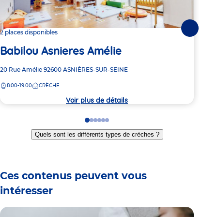
Suivante
2 places disponibles
2 pl
Babilou Asnieres Amélie
Ba
Adresse
20 Rue Amélie
92600
ASNIÈRES-SUR-SEINE
Adre
53 G
de
de
8:00-19:00
CRÈCHE
8:
la
la
crèche
crèc
Voir plus de détails
Go
Go
Go
Go
Go
Go
to
to
to
to
to
to
Quels sont les différents types de crèches ?
slide
slide
slide
slide
slide
slide
1
2
3
4
5
6
Ces contenus peuvent vous
intéresser