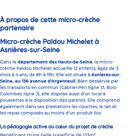
to
to
to
to
to
to
slide
slide
slide
slide
slide
slide
1
2
3
4
5
6
À propos de cette micro-crèche
partenaire
Micro-crèche Païdou Michelet à
Asnières-sur-Seine
Dans le
département des Hauts-de-Seine
, la micro-
crèche Païdou Michelet accueille 12 enfants, âgés de 3
mois à 4 ans, de 8h à 19h. Elle est située à
Asnières-sur-
Seine, au 136 avenue d'Argenteuil
. Bien desservie par
les transports en commun (Gabriel Péri ligne 13, Bois-
Colombes ligne J), elle dispose aussi d'un local à
poussettes à la disposition des parents. Elle comprend
également dans ses prestations les couches, le lait et
les repas composés au moins d'un produit bio.
La pédagogie active au cœur du projet de crèche
Bénéficiant d'une belle superficie de 133m²,