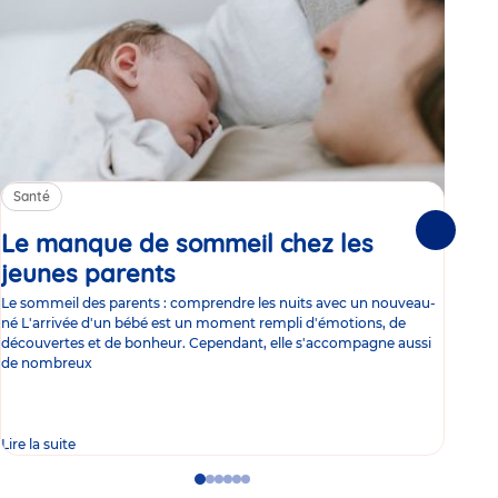
Santé
Sa
Le manque de sommeil chez les
Gr
Suivante
jeunes parents
Article
co
Le sommeil des parents : comprendre les nuits avec un nouveau-
Les 
né L'arrivée d'un bébé est un moment rempli d'émotions, de
les 
découvertes et de bonheur. Cependant, elle s'accompagne aussi
l'es
de nombreux
gast
Lire la suite
Lire 
Go
Go
Go
Go
Go
Go