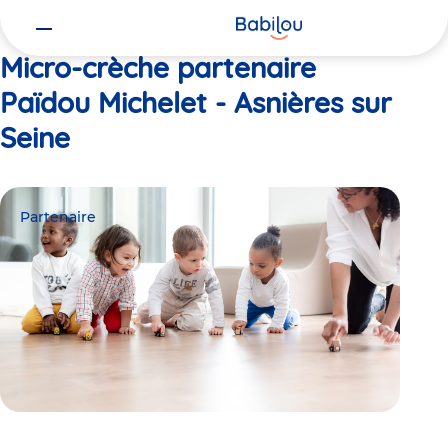
Vous
Accueil
Païdou Michelet - Asnières sur Seine
êtes
ici
Micro-crèche partenaire
Païdou Michelet - Asnières sur
Seine
Partenaire