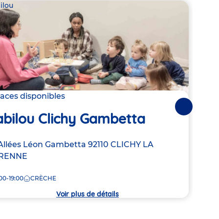
ilou
Babil
laces disponibles
2 pla
Suivantes
abilou Clichy Gambetta
Bab
resse
Allées Léon Gambetta
92110
CLICHY LA
Adre
121 
RENNE
de
8:00
la
00-19:00
CRÈCHE
che
crèc
Voir plus de détails