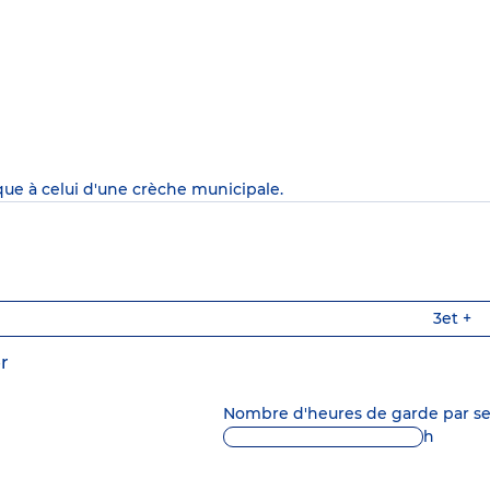
que à celui d'une crèche municipale.
3
et +
r
Nombre d'heures de garde par 
h