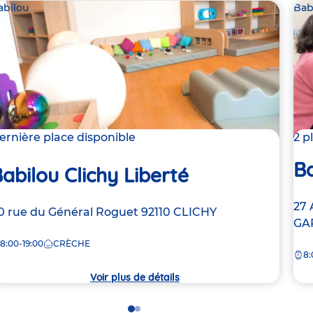
abilou
Bab
ernière place disponible
2 p
B
abilou Clichy Liberté
Ad
27 
dresse
0 rue du Général Roguet
92110
CLICHY
de
GA
e
la
8:00-19:00
CRÈCHE
8:
crè
rèche
Voir plus de détails