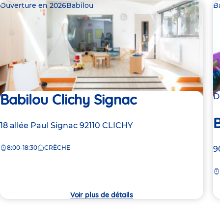
Ouverture en 2026
Babilou
B
Babilou Clichy Signac
D
B
Adresse
18 allée Paul Signac
92110
CLICHY
de
8:00-18:30
CRÈCHE
la
A
9
crèche
d
la
c
Voir plus de détails