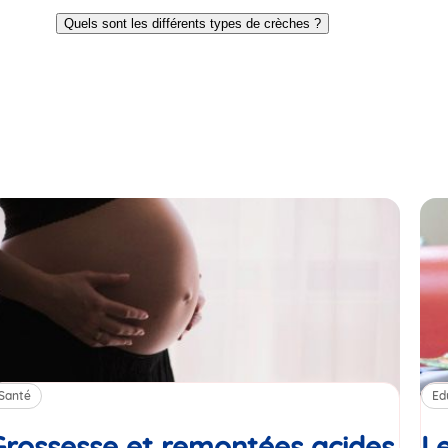
Go
Go
to
to
Quels sont les différents types de crèches ?
slide
slide
1
2
Santé
Ed
Grossesse et remontées acides
Le