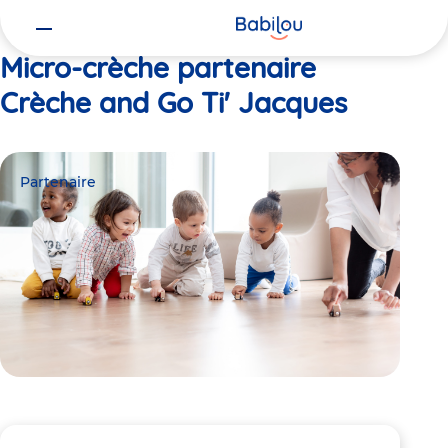
Vous
Accueil
Crèche and Go Ti' Jacques
êtes
ici
Micro-crèche partenaire
Crèche and Go Ti' Jacques
Partenaire