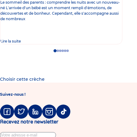
Le sommeil des parents : comprendre les nuits avec un nouveau-
Les 
né L'arrivée d'un bébé est un moment rempli d'émotions, de
les 
découvertes et de bonheur. Cependant, elle s'accompagne aussi
l'es
de nombreux
gast
Lire la suite
Lire 
Go
Go
Go
Go
Go
Go
to
to
to
to
to
to
slide
slide
slide
slide
slide
slide
1
2
3
4
5
6
Choisir cette crèche
Suivez-nous !
Facebook
Twitter
Linkedin
Instagram
Tiktok
Recevez notre newsletter