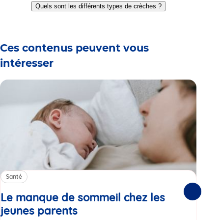
to
to
to
to
to
to
Quels sont les différents types de crèches ?
slide
slide
slide
slide
slide
slide
1
2
3
4
5
6
Ces contenus peuvent vous
intéresser
Santé
Sa
Le manque de sommeil chez les
Gr
Suivante
jeunes parents
Article
co