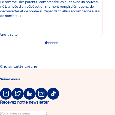
Le sommeil des parents : comprendre les nuits avec un nouveau-
Les 
né L'arrivée d'un bébé est un moment rempli d'émotions, de
les 
découvertes et de bonheur. Cependant, elle s'accompagne aussi
l'es
de nombreux
gast
Lire la suite
Lire 
Go
Go
Go
Go
Go
Go
to
to
to
to
to
to
slide
slide
slide
slide
slide
slide
1
2
3
4
5
6
Choisir cette crèche
Suivez-nous !
Facebook
Twitter
Linkedin
Instagram
Tiktok
Recevez notre newsletter