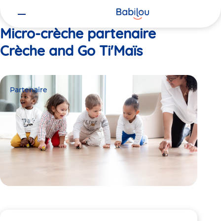
Vous
Accueil
Crèche and Go Ti'Maïs
êtes
ici
Micro-crèche partenaire
Crèche and Go Ti'Maïs
Partenaire