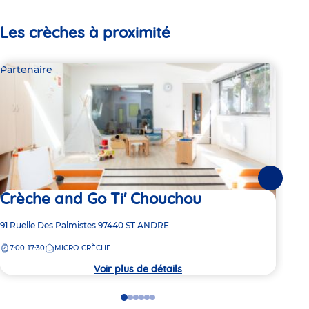
Les crèches à proximité
Partenaire
Par
Suivante
Crèche and Go Ti' Chouchou
Cr
Adresse
91 Ruelle Des Palmistes
97440
ST ANDRE
Adre
184 
de
de
7:00-17:30
MICRO-CRÈCHE
7:
la
la
crèche
crèc
Voir plus de détails
Go
Go
Go
Go
Go
Go