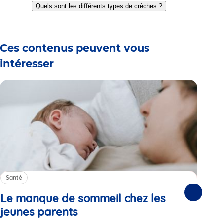
to
to
to
to
to
to
Quels sont les différents types de crèches ?
slide
slide
slide
slide
slide
slide
1
2
3
4
5
6
Ces contenus peuvent vous
intéresser
Santé
Sa
Le manque de sommeil chez les
Gr
Suivante
jeunes parents
Article
co