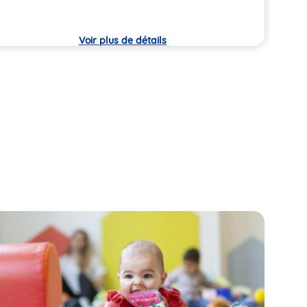
che
crèc
Voir plus de détails