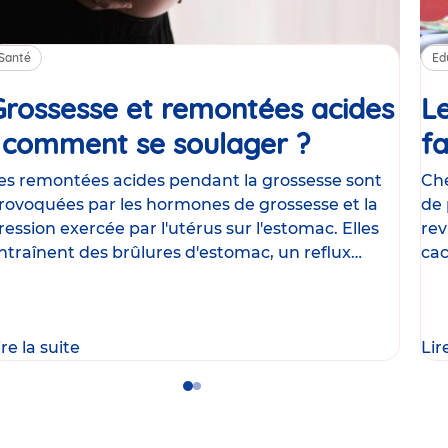
Santé
Ed
Grossesse et remontées acides
Le
: comment se soulager ?
Article
fa
es remontées acides pendant la grossesse sont
Che
rovoquées par les hormones de grossesse et la
de 
ression exercée par l'utérus sur l'estomac. Elles
rev
ntraînent des brûlures d'estomac, un reflux
cac
astrique
le
ire la suite
Lir
Go
Go
to
to
slide
slide
1
2