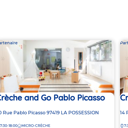
artenaire
Par
Crèche and Go Pablo Picasso
C
dresse
0 Rue Pablo Picasso
97419
LA POSSESSION
Ad
14 
e
de
7:30-18:00
MICRO-CRÈCHE
7:
la