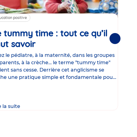
ucation positive
Alim
 tummy time : tout ce qu’il
Cha
Suivantes
ut savoir
Article
mé
con
z le pédiatre, à la maternité, dans les groupes
parents, à la crèche… le terme "tummy time"
Le la
ient sans cesse. Derrière cet anglicisme se
d’ut
he une pratique simple et fondamentale pour
temp
rapi
crée
e la suite
Lire 