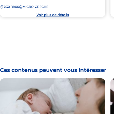
de
c
7:30-18:00
MICRO-CRÈCHE
la
crèche
Voir plus de détails
Ces contenus peuvent vous intéresser