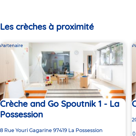
Les crèches à proximité
Partenaire
P
Crèche and Go Spoutnik 1 - La
Possession
A
2
d
Adresse
8 Rue Youri Gagarine
97419
La Possession
la