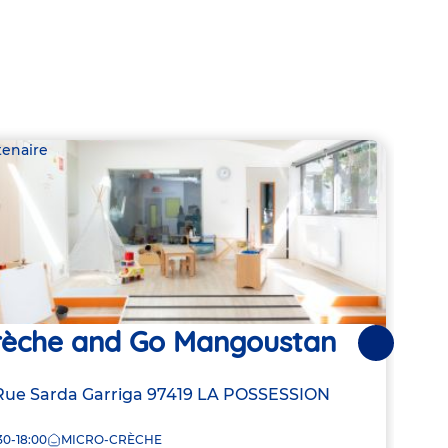
tenaire
Parte
rèche and Go Mangoustan
Crè
Suivantes
resse
Rue Sarda Garriga
97419
LA POSSESSION
Adre
16 Bi
de
30-18:00
MICRO-CRÈCHE
7:30
la