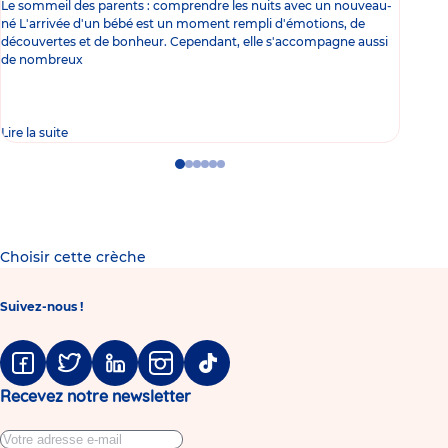
Le sommeil des parents : comprendre les nuits avec un nouveau-
Les 
né L'arrivée d'un bébé est un moment rempli d'émotions, de
les 
découvertes et de bonheur. Cependant, elle s'accompagne aussi
l'es
de nombreux
gast
Lire la suite
Lire 
Go
Go
Go
Go
Go
Go
to
to
to
to
to
to
slide
slide
slide
slide
slide
slide
1
2
3
4
5
6
Choisir cette crèche
Suivez-nous !
Facebook
Twitter
Linkedin
Instagram
Tiktok
Recevez notre newsletter