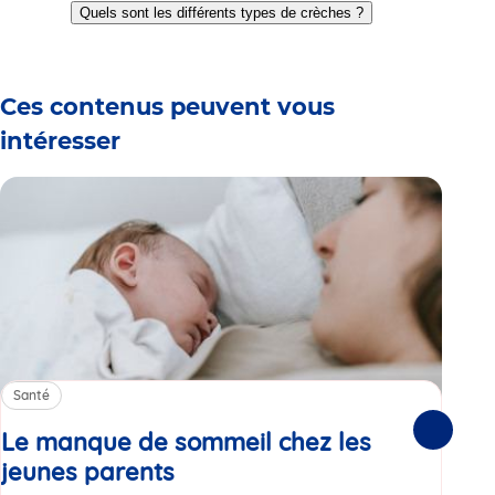
to
to
to
to
to
to
Quels sont les différents types de crèches ?
slide
slide
slide
slide
slide
slide
1
2
3
4
5
6
Ces contenus peuvent vous
intéresser
Santé
Sa
Le manque de sommeil chez les
Gr
Suivante
jeunes parents
Article
co