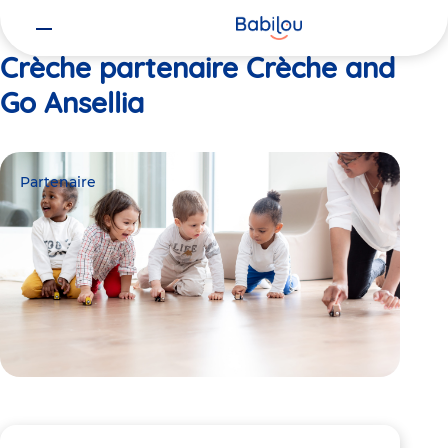
Vous
Accueil
Crèche and Go Ansellia
êtes
ici
Crèche partenaire Crèche and
Go Ansellia
Partenaire