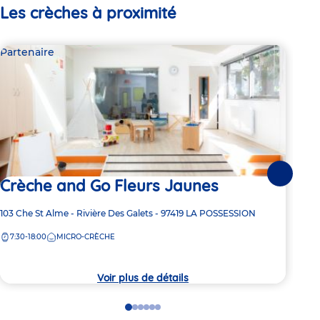
Les crèches à proximité
Partenaire
Par
Suivante
Crèche and Go Fleurs Jaunes
Cr
Adresse
103 Che St Alme - Rivière Des Galets -
97419
LA POSSESSION
Adre
3 Ru
de
de
7:30-18:00
MICRO-CRÈCHE
7:
la
la
crèche
crèc
Voir plus de détails
Go
Go
Go
Go
Go
Go