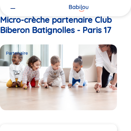
Vous
Accueil
Club Biberon Batignolles - Paris 17
êtes
ici
Micro-crèche partenaire Club
Biberon Batignolles - Paris 17
Partenaire