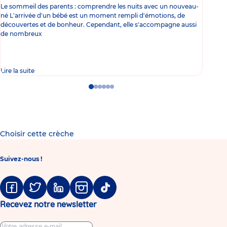
Le sommeil des parents : comprendre les nuits avec un nouveau-
Les 
né L'arrivée d'un bébé est un moment rempli d'émotions, de
les 
découvertes et de bonheur. Cependant, elle s'accompagne aussi
l'es
de nombreux
gast
Lire la suite
Lire 
Go
Go
Go
Go
Go
Go
to
to
to
to
to
to
slide
slide
slide
slide
slide
slide
1
2
3
4
5
6
Choisir cette crèche
Suivez-nous !
Facebook
Twitter
Linkedin
Instagram
Tiktok
Recevez notre newsletter