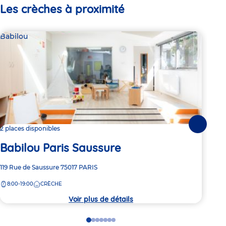
Les crèches à proximité
Babilou
Bab
Suivante
2 places disponibles
2 pl
Babilou Paris Saussure
Ba
Adresse
119 Rue de Saussure
75017
PARIS
Adre
109 
de
de
8:00-19:00
CRÈCHE
8:
la
la
crèche
crèc
Voir plus de détails
Go
Go
Go
Go
Go
Go
Go