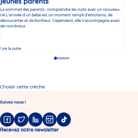
jeunes parents
Article
co
Le sommeil des parents : comprendre les nuits avec un nouveau-
Les 
né L'arrivée d'un bébé est un moment rempli d'émotions, de
les 
découvertes et de bonheur. Cependant, elle s'accompagne aussi
l'es
de nombreux
gast
Lire la suite
Lire 
Go
Go
Go
Go
Go
Go
to
to
to
to
to
to
slide
slide
slide
slide
slide
slide
1
2
3
4
5
6
Choisir cette crèche
Suivez-nous !
Facebook
Twitter
Linkedin
Instagram
Tiktok
Recevez notre newsletter