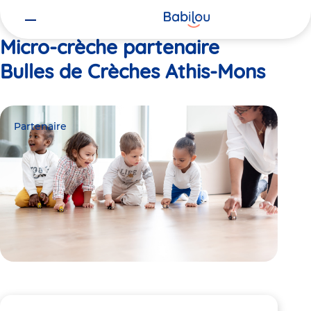
Vous
Accueil
Bulles de Crèches Athis-Mons
êtes
ici
Micro-crèche partenaire
Bulles de Crèches Athis-Mons
Partenaire