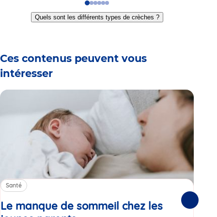
Go
Go
Go
Go
Go
Go
to
to
to
to
to
to
Quels sont les différents types de crèches ?
slide
slide
slide
slide
slide
slide
1
2
3
4
5
6
Ces contenus peuvent vous
intéresser
Santé
Sa
Le manque de sommeil chez les
Gr
Suivante