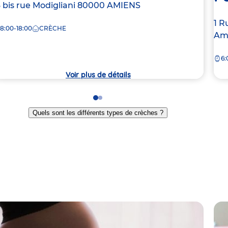
dresse
3 bis rue Modigliani
80000
AMIENS
e
Ad
1 R
8:00-18:00
CRÈCHE
de
Am
rèche
la
6:
crè
Voir plus de détails
Go
Go
to
to
Quels sont les différents types de crèches ?
slide
slide
1
2