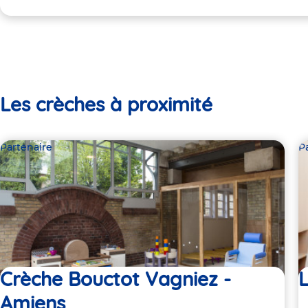
Les crèches à proximité
Partenaire
P
Crèche Bouctot Vagniez -
L
Amiens