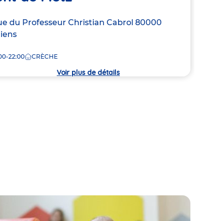
resse
ue du Professeur Christian Cabrol
80000
Adre
Chem
iens
de
7:30
la
00-22:00
CRÈCHE
che
crèc
Voir plus de détails