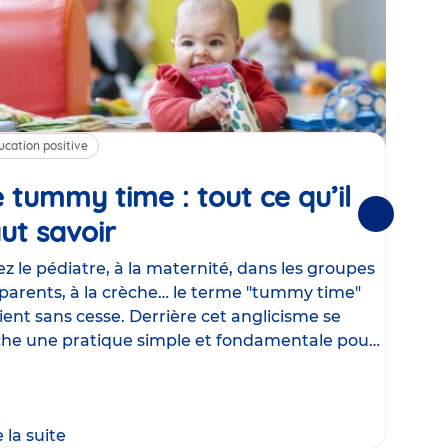
ucation positive
Alim
 tummy time : tout ce qu’il
Cha
Suivantes
ut savoir
Article
mé
con
z le pédiatre, à la maternité, dans les groupes
parents, à la crèche… le terme "tummy time"
Le la
ient sans cesse. Derrière cet anglicisme se
d’ut
he une pratique simple et fondamentale pour
temp
rapi
crée
e la suite
Lire 