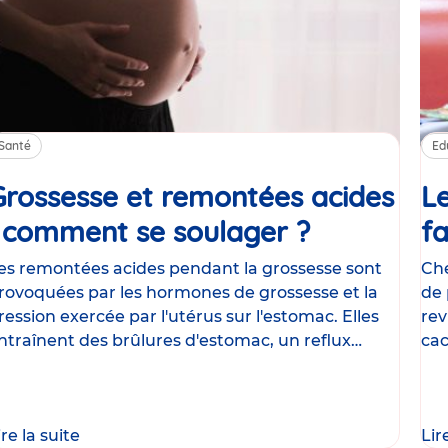
Santé
Ed
Grossesse et remontées acides
Le
: comment se soulager ?
Article
fa
es remontées acides pendant la grossesse sont
Che
rovoquées par les hormones de grossesse et la
de 
ression exercée par l'utérus sur l'estomac. Elles
rev
ntraînent des brûlures d'estomac, un reflux
cac
astrique
le
ire la suite
Lir