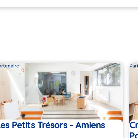
artenaire
Par
es Petits Trésors - Amiens
Cr
P