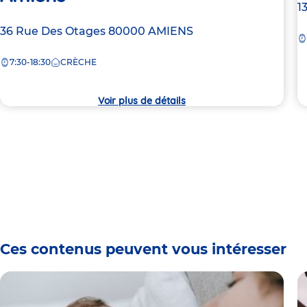
A
1
d
Adresse
36 Rue Des Otages
80000
AMIENS
la
de
c
7:30-18:30
CRÈCHE
la
crèche
Voir plus de détails
Ces contenus peuvent vous intéresser