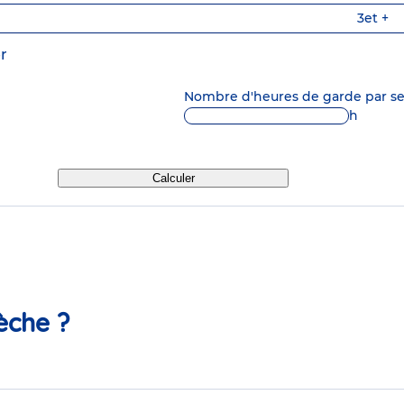
3
et +
r
Nombre d'heures de garde par 
h
Calculer
èche ?