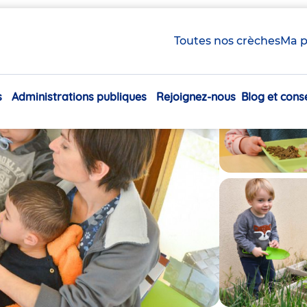
Toutes nos crèches
Ma p
s
Administrations publiques
Rejoignez-nous
Blog et conse
Navigation
principale