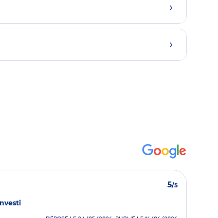
5
/5
investi