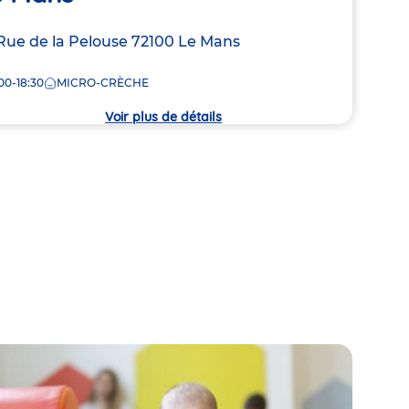
resse
Rue de la Pelouse
72100
Le Mans
Adre
40 R
de
00-18:30
MICRO-CRÈCHE
7:30
la
che
crèc
Voir plus de détails