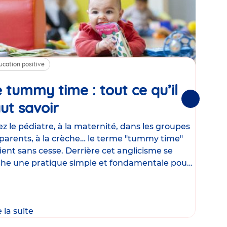
ucation positive
Alim
 tummy time : tout ce qu’il
Cha
Suivantes
ut savoir
Article
mé
con
z le pédiatre, à la maternité, dans les groupes
parents, à la crèche… le terme "tummy time"
Le la
ient sans cesse. Derrière cet anglicisme se
d’ut
he une pratique simple et fondamentale pour
temp
rapi
crée
e la suite
Lire 