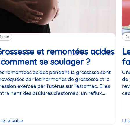
Santé
Ed
Grossesse et remontées acides
Le
: comment se soulager ?
Article
fa
es remontées acides pendant la grossesse sont
Che
rovoquées par les hormones de grossesse et la
de 
ression exercée par l'utérus sur l'estomac. Elles
rev
ntraînent des brûlures d'estomac, un reflux
cac
astrique
le
ire la suite
Lir