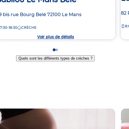
Ad
82 
dresse
9 bis rue Bourg Belé
72100
Le Mans
de
e
8:
la
7:30-18:30
CRÈCHE
crè
rèche
Voir plus de détails
Go
Go
to
to
Quels sont les différents types de crèches ?
slide
slide
1
2