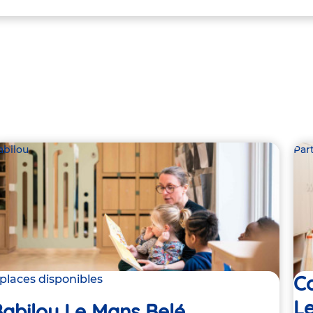
abilou
Par
C
 places disponibles
L
abilou Le Mans Belé