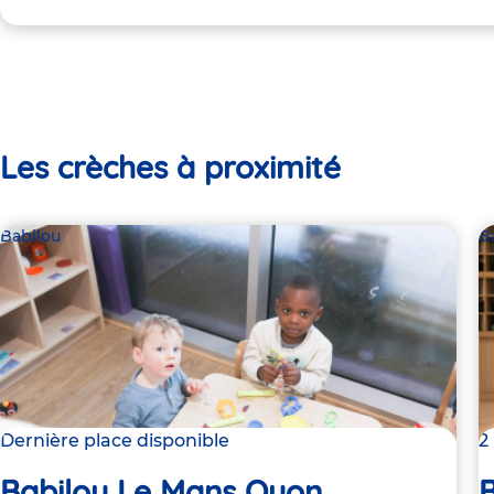
Les crèches à proximité
Babilou
B
Dernière place disponible
2
Babilou Le Mans Oyon
B