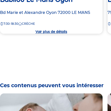
Adresse
Bd Marie et Alexandre Oyon
72000
LE MANS
A
7
de
d
7:30-18:30
CRÈCHE
la
la
crèche
c
Voir plus de détails
Ces contenus peuvent vous intéresser