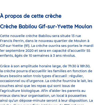
to
to
to
to
to
to
slide
slide
slide
slide
slide
slide
1
2
3
4
5
6
À propos de cette crèche
Crèche Babilou Gif-sur-Yvette Moulon
Cette nouvelle crèche Babilou sera située 13 rue
Francis Perrin, dans le nouveau quartier de Moulon à
Gif-sur-Yvette (91). La crèche ouvrira ses portes le mardi
1er septembre 2020 et sera en capacité d’accueillir 55
enfants, âgés de 10 semaines à 3 ans révolus.
Grâce à son amplitude horaire large, de 7h30 à 18h30,
la crèche pourra d’accueillir les familles en fonction de
leurs besoins selon trois types d’accueil : régulier,
occasionnel ou d’urgence. La crèche fournira le lait, les
couches ainsi que les repas qui sont issus de
l’agriculture biologique. Afin d’aider les parents au
mieux dans leur organisation, un local à poussettes
ainsi qu’un dépose-minute seront à leur disposition. La