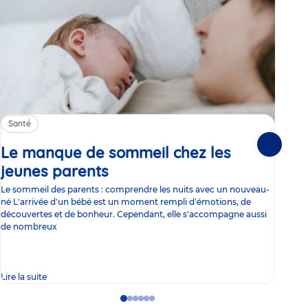
Santé
Sa
Le manque de sommeil chez les
Gr
Suivante
jeunes parents
Article
co
Le sommeil des parents : comprendre les nuits avec un nouveau-
Les 
né L'arrivée d'un bébé est un moment rempli d'émotions, de
les 
découvertes et de bonheur. Cependant, elle s'accompagne aussi
l'es
de nombreux
gast
Lire la suite
Lire 
Go
Go
Go
Go
Go
Go