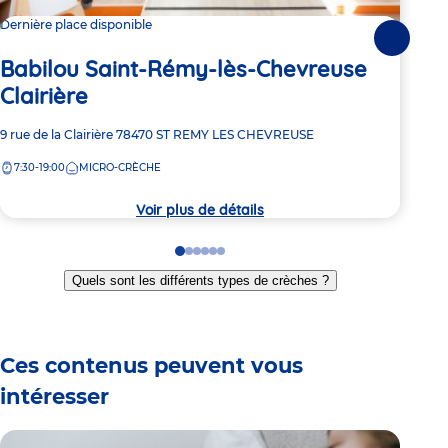
Dernière place disponible
2 pl
Suivante
Babilou Saint-Rémy-lès-Chevreuse
Ba
Clairière
Adre
1 Pl
Adresse
9 rue de la Clairière
78470
ST REMY LES CHEVREUSE
de
7:
de
la
7:30-19:00
MICRO-CRÈCHE
la
crèc
crèche
Voir plus de détails
Go
Go
Go
Go
Go
Go
to
to
to
to
to
to
Quels sont les différents types de crèches ?
slide
slide
slide
slide
slide
slide
1
2
3
4
5
6
Ces contenus peuvent vous
intéresser