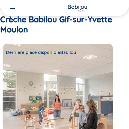
Vous
Accueil
Babilou Gif-sur-Yvette Moulon
êtes
ici
Crèche Babilou Gif-sur-Yvette
Moulon
Dernière place disponible
Babilou