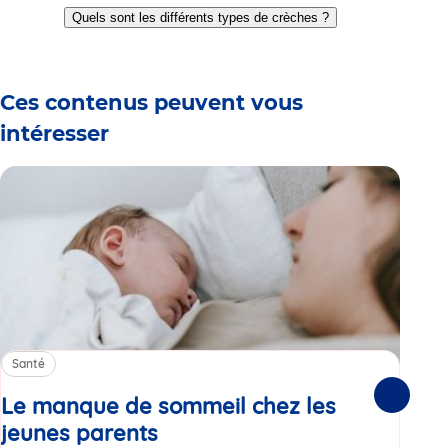
to
to
to
to
to
to
Quels sont les différents types de crèches ?
slide
slide
slide
slide
slide
slide
1
2
3
4
5
6
Ces contenus peuvent vous
intéresser
Santé
Sa
Le manque de sommeil chez les
Gr
Suivante
jeunes parents
Article
co