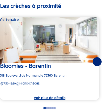
Les crèches à proximité
Partenaire
Par
Suivante
Bloomies - Barentin
Ha
Adresse
518 Boulevard de Normandie
76360
Barentin
Adre
Rue 
de
de
7:30-18:30
MICRO-CRÈCHE
8:
la
la
crèche
crèc
Voir plus de détails
Go
Go
Go
Go
Go
Go