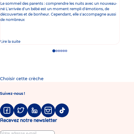
Le sommeil des parents : comprendre les nuits avec un nouveau-
Les 
né L'arrivée d'un bébé est un moment rempli d'émotions, de
les 
découvertes et de bonheur. Cependant, elle s'accompagne aussi
l'es
de nombreux
gast
Lire la suite
Lire 
Go
Go
Go
Go
Go
Go
to
to
to
to
to
to
slide
slide
slide
slide
slide
slide
1
2
3
4
5
6
Choisir cette crèche
Suivez-nous !
Facebook
Twitter
Linkedin
Instagram
Tiktok
Recevez notre newsletter