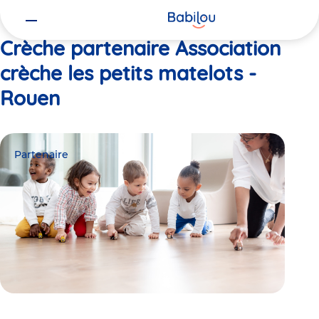
Vous
Accueil
Association crèche les petits matelots - Rouen
êtes
ici
Crèche partenaire Association
crèche les petits matelots -
Rouen
Partenaire