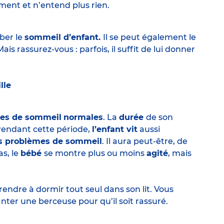
ment et n’entend plus rien.
ber le
sommeil d’enfant.
Il se peut également le
is rassurez-vous : parfois, il suffit de lui donner
lle
des de sommeil
normales
. La
durée
de son
Pendant cette période,
l’enfant vit
aussi
ts problèmes de sommeil
. Il aura peut-être, de
as, le
bébé
se montre plus ou moins
agité
, mais
ndre à dormir tout seul dans son lit. Vous
anter une berceuse pour qu’il soit rassuré.