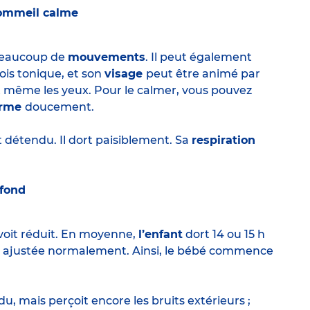
sommeil calme
beaucoup de
mouvements
. Il peut également
rfois tonique, et son
visage
peut être animé par
 même les yeux. Pour le calmer, vous pouvez
orme
doucement.
t détendu. Il dort paisiblement. Sa
respiration
ofond
voit réduit. En moyenne,
l’enfant
dort 14 ou 15 h
nt ajustée normalement. Ainsi, le bébé commence
u, mais perçoit encore les bruits extérieurs ;