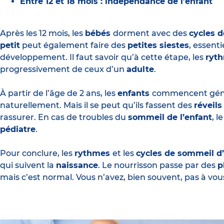
Entre 12 et 18 mois : indépendance de l’enfant
Après les 12 mois, les
bébés
dorment avec des
cycles 
petit
peut également faire des
petites siestes
, essent
développement. Il faut savoir qu’à cette étape, les
ryt
progressivement de ceux d’un
adulte
.
À partir de l’âge de 2 ans, les
enfants
commencent géné
naturellement. Mais il se peut qu’ils fassent des
réveil
rassurer. En cas de troubles du
sommeil de l’enfant
, 
pédiatre
.
Pour conclure, les
rythmes
et les
cycles de sommeil d
qui suivent la
naissance
. Le nourrisson passe par des
p
mais c’est normal. Vous n’avez, bien souvent, pas à vou