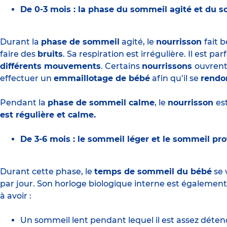
De 0-3 mois : la phase du sommeil agité et du 
Durant la
phase de sommeil
agité, le
nourrisson
fait 
faire des
bruits
. Sa respiration est irrégulière. Il est pa
différents mouvements
. Certains
nourrissons
ouvrent
effectuer un
emmaillotage de bébé
afin qu’il se
rend
Pendant la
phase de sommeil calme
, le
nourrisson
es
est régulière et calme.
De 3-6 mois : le sommeil léger et le sommeil pr
Durant cette phase, le
temps de sommeil du bébé
se 
par jour. Son horloge biologique interne est égaleme
à avoir :
Un sommeil lent pendant lequel il est assez détend