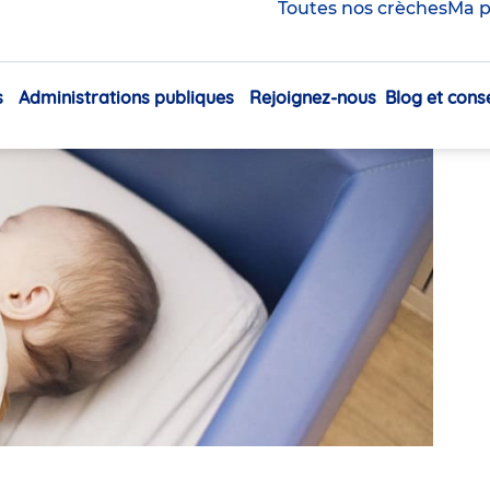
Toutes nos crèches
Ma p
t-il s’inquiéter ?
s
Administrations publiques
Rejoignez-nous
Blog et conse
Navigation
principale