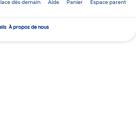
lace dès demain
Aide
Panier
crèche(s)
Espace parent
sélectionnée(s)
ils
À propos de nous