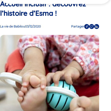
ici
Accueil inclusif : découvrez
l’histoire d’Esma !
La vie de Babilou
03/12/2020
Partager