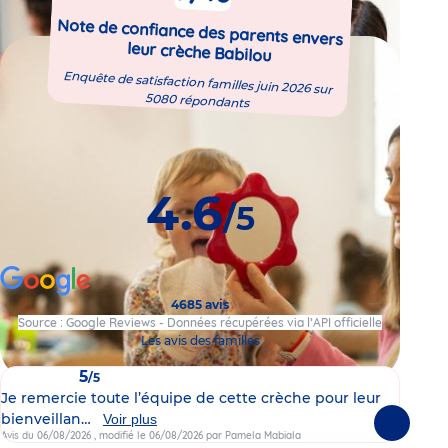
Note de confiance des parents envers
leur crèche Babilou
Enquête de satisfaction familles juin 2026 sur
5080 répondants
4.6
/5
4685 avis
Source : Google Reviews - Données récupérées via l’API officielle
Les avis des familles
5
/5
Je remercie toute l’équipe de cette crèche pour leur
Je 
bienveillan…
viv
Voir plus
Suivante
Avis du 06/08/2026
, modifié le 06/08/2026
par Pamela Mabiala
Avis 