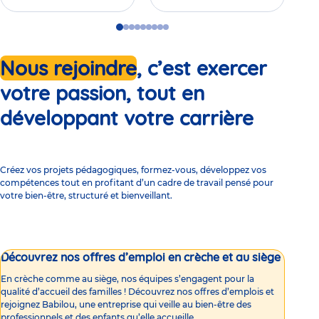
Go
Go
Go
Go
Go
Go
Go
Go
Go
to
to
to
to
to
to
to
to
to
slide
slide
slide
slide
slide
slide
slide
slide
slide
Nous rejoindre
, c’est exercer
1
2
3
4
5
6
7
8
9
votre passion, tout en
développant votre carrière
Créez vos projets pédagogiques, formez-vous, développez vos
compétences tout en profitant d’un cadre de travail pensé pour
votre bien-être, structuré et bienveillant.
Découvrez nos offres d’emploi en crèche et au siège
En crèche comme au siège, nos équipes s’engagent pour la
qualité d’accueil des familles ! Découvrez nos offres d’emplois et
rejoignez Babilou, une entreprise qui veille au bien-être des
professionnels et des enfants qu’elle accueille.