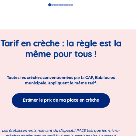
Go
Go
Go
Go
Go
Go
Go
Go
Go
Go
to
to
to
to
to
to
to
to
to
to
slide
slide
slide
slide
slide
slide
slide
slide
slide
slide
1
2
3
4
5
6
7
8
9
10
Tarif en crèche : la règle est la
même pour tous !
Toutes les crèches conventionnées par la CAF, Babilou ou
municipale, appliquent le même tarif
.
Estimer le prix de ma place en crèche
Les établissements relevant du dispositif PAJE tels que les micro-
crèches appliquent un tarif fixé par le gestionnaire. Le reste à