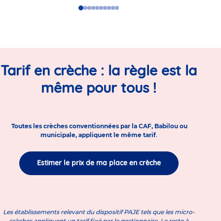
Go
Go
Go
Go
Go
Go
Go
Go
Go
Go
to
to
to
to
to
to
to
to
to
to
slide
slide
slide
slide
slide
slide
slide
slide
slide
slide
1
2
3
4
5
6
7
8
9
10
Tarif en crèche : la règle est la
même pour tous !
Toutes les crèches conventionnées par la CAF, Babilou ou
municipale, appliquent le même tarif
.
Estimer le prix de ma place en crèche
Les établissements relevant du dispositif PAJE tels que les micro-
crèches appliquent un tarif fixé par le gestionnaire. Le reste à