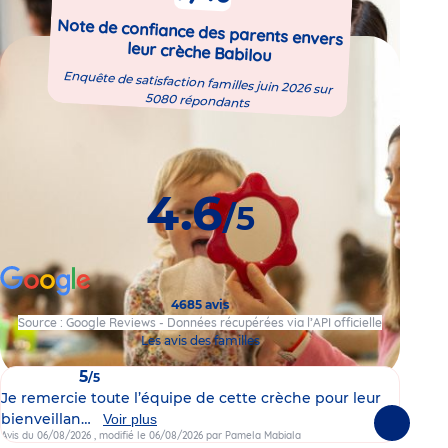
Note de confiance des parents envers
leur crèche Babilou
Enquête de satisfaction familles juin 2026 sur
5080 répondants
4.6
/5
4685 avis
Source : Google Reviews - Données récupérées via l’API officielle
Les avis des familles
5
/5
Je remercie toute l’équipe de cette crèche pour leur
Je 
bienveillan…
viv
Voir plus
Suivante
Avis du 06/08/2026
, modifié le 06/08/2026
par Pamela Mabiala
Avis 