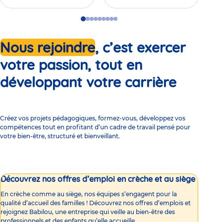
Go
Go
Go
Go
Go
Go
Go
Go
Go
to
to
to
to
to
to
to
to
to
slide
slide
slide
slide
slide
slide
slide
slide
slide
Nous rejoindre
, c’est exercer
1
2
3
4
5
6
7
8
9
votre passion, tout en
développant votre carrière
Créez vos projets pédagogiques, formez-vous, développez vos
compétences tout en profitant d’un cadre de travail pensé pour
votre bien-être, structuré et bienveillant.
Découvrez nos offres d’emploi en crèche et au siège
En crèche comme au siège, nos équipes s’engagent pour la
qualité d’accueil des familles ! Découvrez nos offres d’emplois et
rejoignez Babilou, une entreprise qui veille au bien-être des
professionnels et des enfants qu’elle accueille.