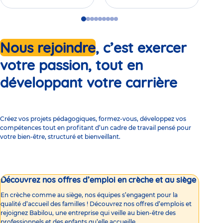
Go
Go
Go
Go
Go
Go
Go
Go
Go
to
to
to
to
to
to
to
to
to
slide
slide
slide
slide
slide
slide
slide
slide
slide
Nous rejoindre
, c’est exercer
1
2
3
4
5
6
7
8
9
votre passion, tout en
développant votre carrière
Créez vos projets pédagogiques, formez-vous, développez vos
compétences tout en profitant d’un cadre de travail pensé pour
votre bien-être, structuré et bienveillant.
Découvrez nos offres d’emploi en crèche et au siège
En crèche comme au siège, nos équipes s’engagent pour la
qualité d’accueil des familles ! Découvrez nos offres d’emplois et
rejoignez Babilou, une entreprise qui veille au bien-être des
professionnels et des enfants qu’elle accueille.