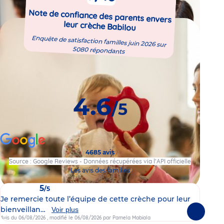
Note de confiance des parents envers
leur crèche Babilou
Enquête de satisfaction familles juin 2026 sur
5080 répondants
4.6
/5
4685 avis
Source : Google Reviews - Données récupérées via l’API officielle
Les avis des familles
5
/5
Je remercie toute l’équipe de cette crèche pour leur
Je 
bienveillan…
viv
Voir plus
Suivante
Avis du 06/08/2026
, modifié le 06/08/2026
par Pamela Mabiala
Avis 