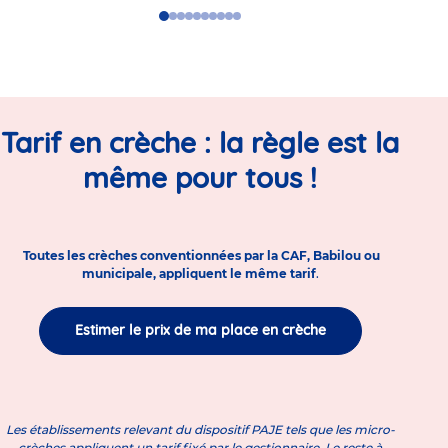
Go
Go
Go
Go
Go
Go
Go
Go
Go
Go
to
to
to
to
to
to
to
to
to
to
slide
slide
slide
slide
slide
slide
slide
slide
slide
slide
1
2
3
4
5
6
7
8
9
10
Tarif en crèche : la règle est la
même pour tous !
Toutes les crèches conventionnées par la CAF, Babilou ou
municipale, appliquent le même tarif
.
Estimer le prix de ma place en crèche
Les établissements relevant du dispositif PAJE tels que les micro-
crèches appliquent un tarif fixé par le gestionnaire. Le reste à