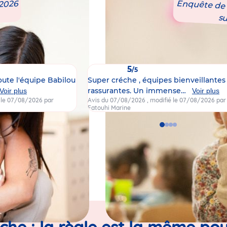
 2026
Enquête de s
s
5
/5
oute l'équipe Babilou
Super créche , équipes bienveillantes
rassurantes. Un immense…
Voir plus
Voir plus
é le 07/08/2026
par
Avis du 07/08/2026
, modifié le 07/08/2026
par
Fatouhi Marine
Go
Go
Go
Go
to
to
to
to
slide
slide
slide
slide
1
2
3
4
èche : la règle est la même pou