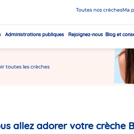
rer
,
apprendre
et
Toutes nos crèches
Ma p
ir
s
Administrations publiques
Rejoignez-nous
Blog et conse
Navigation
inter-entreprises, partout en France.
principale
ir toutes les crèches
us allez adorer votre crèche B