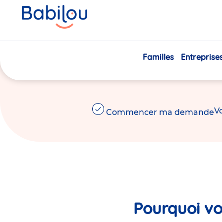
Des
crèches
pour
explo
s'épanou
Familles
Entreprise
Choisissez la qualité Babilou, avec nos crèches 
Vo
Commencer ma demande
Pourquoi vo