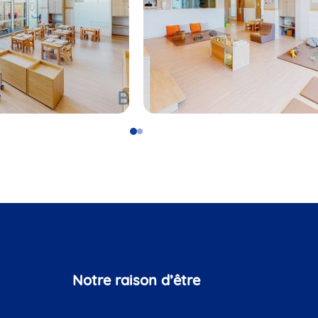
Go
Go
to
to
slide
slide
1
2
Notre raison d’être