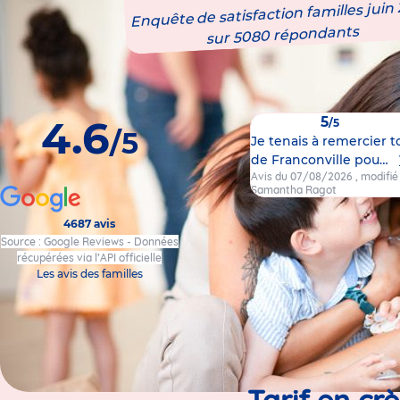
Enquête de satisfaction familles juin
sur 5080 répondants
4.6
5
/5
/5
Je tenais à remercier t
de Franconville pou…
Avis du 07/08/2026
, modifi
Samantha Ragot
4687 avis
Source : Google Reviews - Données
récupérées via l’API officielle
Les avis des familles
Tarif en cr