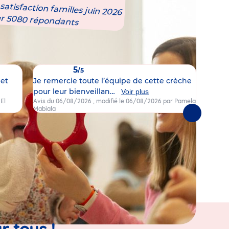
atisfaction familles juin 2026
ur 5080 répondants
5
/5
 et
Je remercie toute l’équipe de cette crèche
Je sui
pour leur bienveillan…
reco
Voir plus
 El
Avis du 06/08/2026
, modifié le 06/08/2026
par Pamela
Avis d
Mabiala
Patrici
Suivantes
r tous !