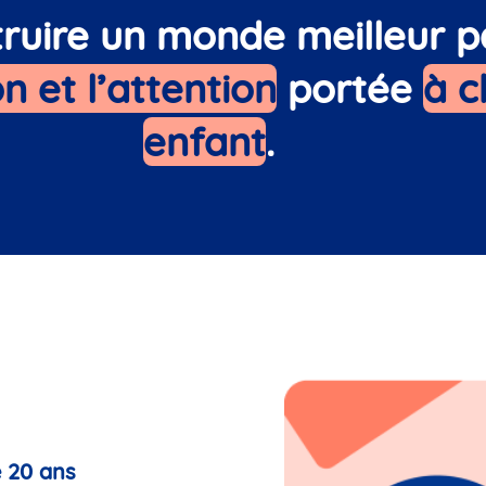
ruire un monde meilleur p
n et l’attention
portée
à 
enfant
.
e 20 ans