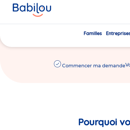
Des
crèches
pour
explo
s'épanou
Familles
Entreprise
Choisissez la qualité Babilou, avec nos crèches 
Vo
Commencer ma demande
Pourquoi vo