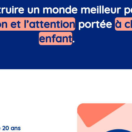
ruire un monde meilleur p
n et l’attention
portée
à 
enfant
.
e 20 ans