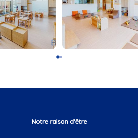
Go
Go
to
to
slide
slide
1
2
Notre raison d’être