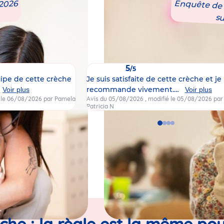
 2026
Enquête de s
s
5
/5
uipe de cette crèche
Je suis satisfaite de cette crèche et je 
recommande vivement.…
Voir plus
Voir plus
é le 06/08/2026
par Pamela
Avis du 05/08/2026
, modifié le 05/08/2026
par
Patricia N
Go
Go
Go
Go
to
to
to
to
slide
slide
slide
slide
1
2
3
4
èche : la règle est la même pou