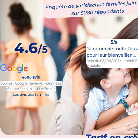
Enquête de satisfaction familles juin
sur 5080 répondants
4.6
5
/5
/5
Je remercie toute l’éq
pour leur bienveillan…
Avis du 06/08/2026
, modifi
Mabiala
4685 avis
Source : Google Reviews - Données
récupérées via l’API officielle
Les avis des familles
Tarif en cr