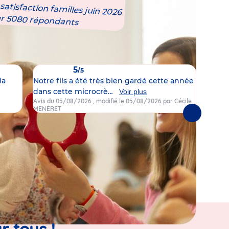
atisfaction familles juin 2026
ur 5080 répondants
5
/5
la
Notre fils a été très bien gardé cette année
Nos d
dans cette microcrè…
ça fa
Voir plus
Avis du 05/08/2026
, modifié le 05/08/2026
par Cécile
Avis d
MENERET
Mazzoc
Suivantes
r tous !