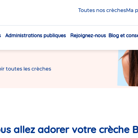
rer
,
apprendre
et
Toutes nos crèches
Ma p
ir
s
Administrations publiques
Rejoignez-nous
Blog et conse
Navigation
inter-entreprises, partout en France.
principale
ir toutes les crèches
us allez adorer votre crèche B