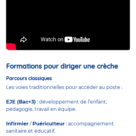
Formations pour diriger une crèche
Parcours classiques
Les voies traditionnelles pour accéder au poste :
EJE (Bac+3)
: développement de l’enfant,
pédagogie, travail en équipe.
Infirmier
/
Puériculteur
: accompagnement
sanitaire et éducatif.