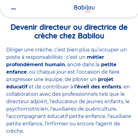
Vous
Accueil
Travailler chez Babilou
Devenir directeur ou directrice 
êtes
ici
Devenir directeur ou directrice de
crèche chez Babilou
Diriger une crèche, c’est bien plus qu’occuper un
poste à responsabilités : c’est un
métier
profondément humain
, ancré dans la
petite
enfance
, où chaque jour est l’occasion de faire
progresser une équipe, de piloter un
projet
éducatif
et de contribuer à
l’éveil des enfants
, en
collaboration avec des professionnels tels que le
directeur adjoint
,
l'éducateur de jeunes enfants
,
le
psychomotricien
,
l'auxiliaires de puériculture
,
l'accompagnant éducatif petite enfance
,
l'auxiliaire
petite enfance
,
l'infirmier
ou encore
l'agent de
crèche
.