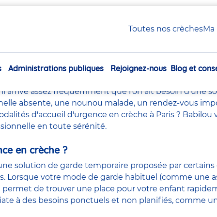
ça fonctionne ?
Toutes nos crèches
Ma 
urgence en crèche à Paris
fonctionne ?
s
Administrations publiques
Rejoignez-nous
Blog et conse
Navigation
principale
, il arrive assez fréquemment que l’on ait besoin d’une 
nelle
absente, une nounou malade, un rendez-vous impo
odalités d'accueil d'urgence en crèche à Paris ? Babilo
essionnelle en toute sérénité.
nce en crèche ?
une solution de garde temporaire proposée par certains
es. Lorsque votre mode de garde habituel (comme une a
ce permet de trouver une place pour votre enfant rapi
te à des besoins ponctuels et non planifiés, comme une