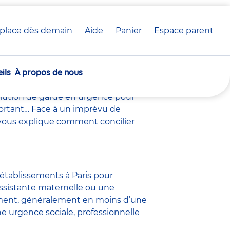
place dès demain
Aide
Panier
crèche(s)
Espace parent
 : comment ça
sélectionnée(s)
ils
À propos de nous
solution de garde en urgence pour
rtant… Face à un imprévu de
u vous explique comment concilier
établissements à Paris
pour
ssistante maternelle ou une
dement, généralement en moins d’une
 urgence sociale, professionnelle