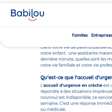
Vous
Accueil
L’accueil d’urgence en crèche à Paris : comment 
êtes
ici
L’accueil d’
Familles
Entreprise
Dans notre vie de parents parisiens
notre enfant : une
assistante mater
dernière minute, quelles sont les m
votre vie familiale et votre vie prof
Qu’est-ce que l’accueil d’urge
L'
accueil d'urgence en crèche
est 
répondre à des situations imprévu
nounou) est indisponible, ce servi
semaine. C'est une réponse immédia
ou médicale.