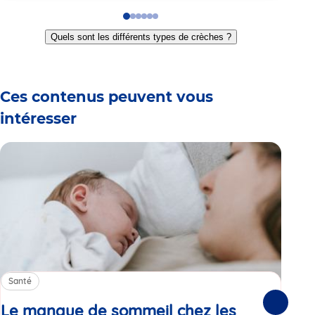
Go
Go
Go
Go
Go
Go
to
to
to
to
to
to
Quels sont les différents types de crèches ?
slide
slide
slide
slide
slide
slide
1
2
3
4
5
6
Ces contenus peuvent vous
intéresser
Santé
Sa
Le manque de sommeil chez les
Gr
Suivante