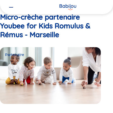
Vous
Accueil
Youbee for Kids Romulus & Rémus - Marseille
êtes
ici
Micro-crèche partenaire
Youbee for Kids Romulus &
Rémus - Marseille
Partenaire