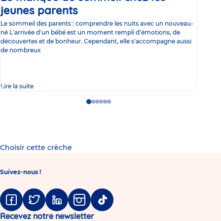
jeunes parents
Article
co
Le sommeil des parents : comprendre les nuits avec un nouveau-
Les 
né L'arrivée d'un bébé est un moment rempli d'émotions, de
les 
découvertes et de bonheur. Cependant, elle s'accompagne aussi
l'es
de nombreux
gast
Lire la suite
Lire 
Go
Go
Go
Go
Go
Go
to
to
to
to
to
to
slide
slide
slide
slide
slide
slide
1
2
3
4
5
6
Choisir cette crèche
Suivez-nous !
Facebook
Twitter
Linkedin
Instagram
Tiktok
Recevez notre newsletter