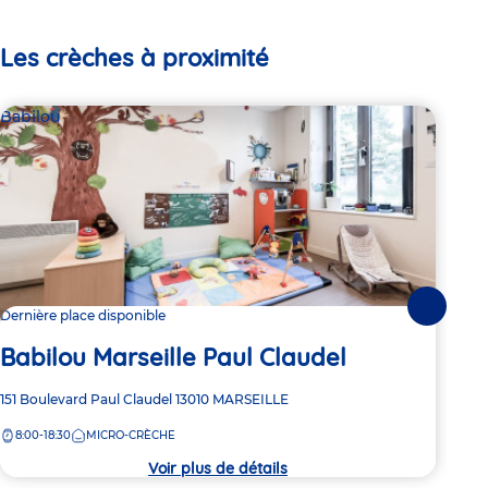
Les crèches à proximité
Babilou
Bab
Suivante
Dernière place disponible
Dern
Babilou Marseille Paul Claudel
Ba
Adresse
151 Boulevard Paul Claudel
13010
MARSEILLE
Adre
20 A
de
de
8:00-18:30
MICRO-CRÈCHE
8:
la
la
crèche
crèc
Voir plus de détails