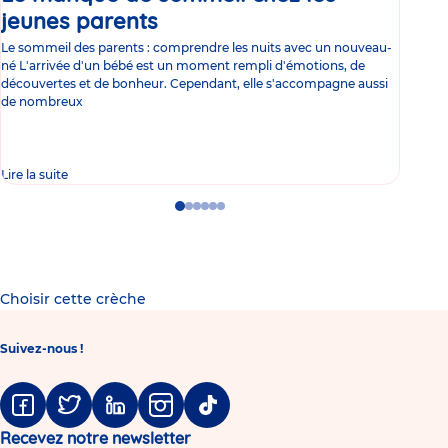
jeunes parents
Article
co
Le sommeil des parents : comprendre les nuits avec un nouveau-
Les 
né L'arrivée d'un bébé est un moment rempli d'émotions, de
les 
découvertes et de bonheur. Cependant, elle s'accompagne aussi
l'es
de nombreux
gast
Lire la suite
Lire 
Go
Go
Go
Go
Go
Go
to
to
to
to
to
to
slide
slide
slide
slide
slide
slide
1
2
3
4
5
6
Choisir cette crèche
Suivez-nous !
Facebook
Twitter
Linkedin
Instagram
Tiktok
Recevez notre newsletter