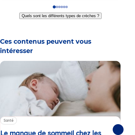
Go
Go
Go
Go
Go
Go
to
to
to
to
to
to
Quels sont les différents types de crèches ?
slide
slide
slide
slide
slide
slide
1
2
3
4
5
6
Ces contenus peuvent vous
intéresser
Santé
Sa
Le manque de sommeil chez les
Gr
Suivante