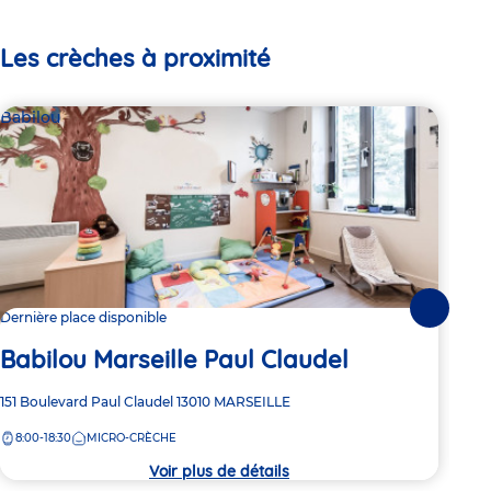
Les crèches à proximité
Babilou
Bab
Suivante
Dernière place disponible
Dern
Babilou Marseille Paul Claudel
Ba
Adresse
151 Boulevard Paul Claudel
13010
MARSEILLE
Adre
20 A
de
de
8:00-18:30
MICRO-CRÈCHE
8:
la
la
crèche
crèc
Voir plus de détails