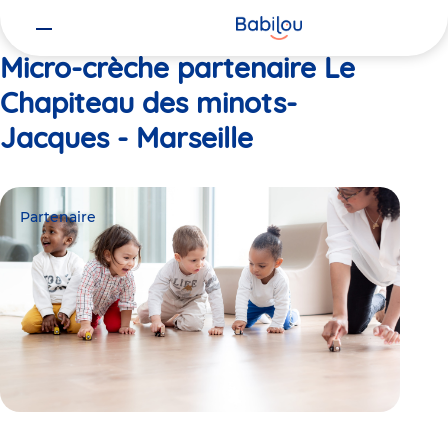
Vous
Accueil
Le Chapiteau des minots- Jacques - Marseille
êtes
ici
Micro-crèche partenaire Le
Chapiteau des minots-
Jacques - Marseille
Partenaire