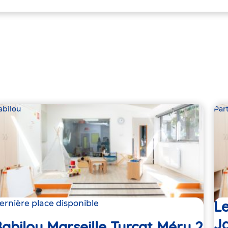
abilou
Par
Le
ernière place disponible
Ja
abilou Marseille Turcat Méry 2