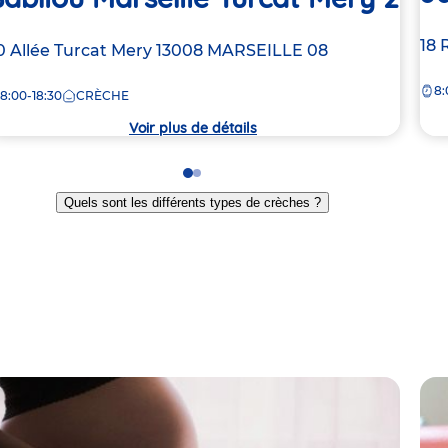
Ad
18 
dresse
0 Allée Turcat Mery
13008
MARSEILLE 08
de
e
8:
la
8:00-18:30
CRÈCHE
crè
rèche
Voir plus de détails
Go
Go
to
to
Quels sont les différents types de crèches ?
slide
slide
1
2