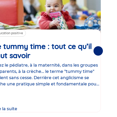
ucation positive
Alim
 tummy time : tout ce qu’il
Cha
Suivantes
ut savoir
Article
mé
con
z le pédiatre, à la maternité, dans les groupes
parents, à la crèche… le terme "tummy time"
Le la
ient sans cesse. Derrière cet anglicisme se
d’ut
he une pratique simple et fondamentale pour
temp
rapi
crée
e la suite
Lire 