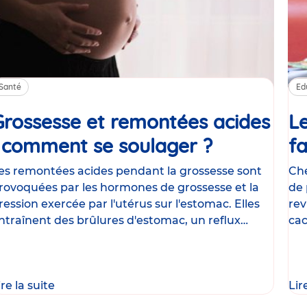
Santé
Ed
Grossesse et remontées acides
Le
: comment se soulager ?
Article
fa
es remontées acides pendant la grossesse sont
Che
rovoquées par les hormones de grossesse et la
de 
ression exercée par l'utérus sur l'estomac. Elles
rev
ntraînent des brûlures d'estomac, un reflux
cac
astrique
le
ire la suite
Lir