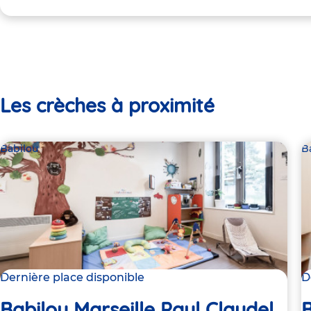
Les crèches à proximité
Babilou
B
Dernière place disponible
D
Babilou Marseille Paul Claudel
B