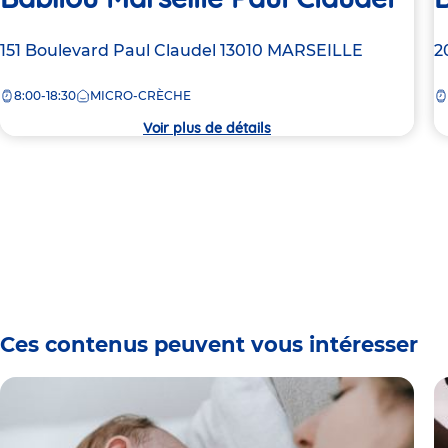
Adresse
151 Boulevard Paul Claudel
13010
MARSEILLE
A
2
de
d
8:00-18:30
MICRO-CRÈCHE
la
la
crèche
c
Voir plus de détails
Ces contenus peuvent vous intéresser