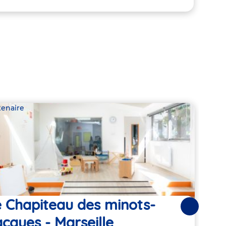
tenaire
Parte
 Chapiteau des minots-
you
Suivantes
cques - Marseille
Mar