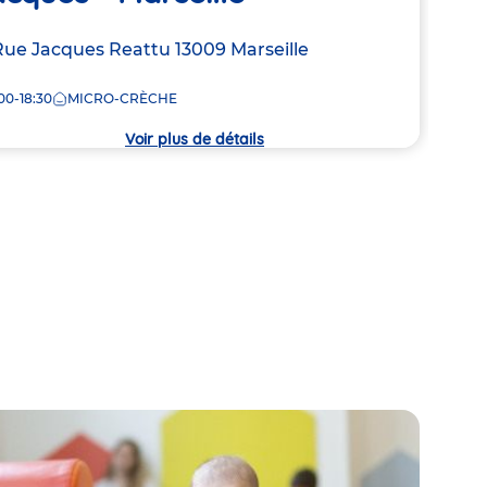
resse
Rue Jacques Reattu
13009
Marseille
Adre
3 Ru
de
00-18:30
MICRO-CRÈCHE
8:00
la
che
crèc
Voir plus de détails