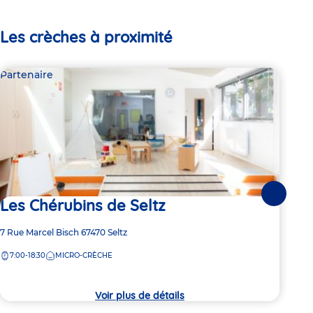
Les crèches à proximité
Partenaire
Par
Suivante
Les Chérubins de Seltz
Le
Adresse
7 Rue Marcel Bisch
67470
Seltz
Adre
29 R
de
de
7:00-18:30
MICRO-CRÈCHE
7:
la
la
crèche
crèc
Voir plus de détails