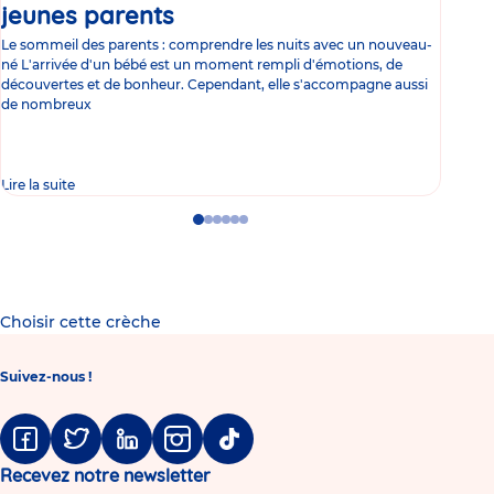
jeunes parents
Article
co
Le sommeil des parents : comprendre les nuits avec un nouveau-
Les 
né L'arrivée d'un bébé est un moment rempli d'émotions, de
les 
découvertes et de bonheur. Cependant, elle s'accompagne aussi
l'es
de nombreux
gast
Lire la suite
Lire 
Go
Go
Go
Go
Go
Go
to
to
to
to
to
to
slide
slide
slide
slide
slide
slide
1
2
3
4
5
6
Choisir cette crèche
Suivez-nous !
Facebook
Twitter
Linkedin
Instagram
Tiktok
Recevez notre newsletter