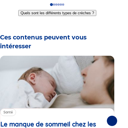
Go
Go
Go
Go
Go
Go
to
to
to
to
to
to
Quels sont les différents types de crèches ?
slide
slide
slide
slide
slide
slide
1
2
3
4
5
6
Ces contenus peuvent vous
intéresser
Santé
Sa
Le manque de sommeil chez les
Gr
Suivante