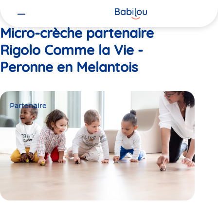
Vous
Accueil
Rigolo Comme la Vie - Peronne en Melantois
êtes
ici
Micro-crèche partenaire
Rigolo Comme la Vie -
Peronne en Melantois
Partenaire