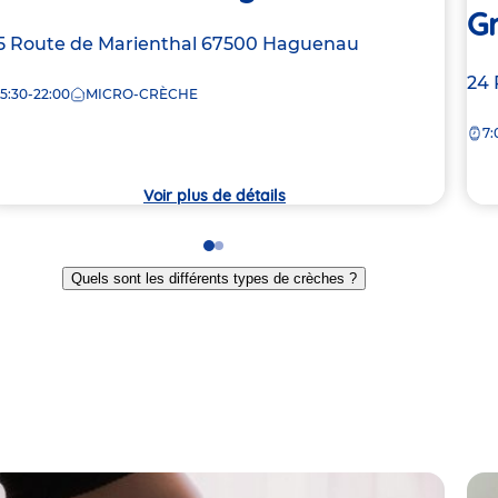
Gr
dresse
5 Route de Marienthal
67500
Haguenau
e
Ad
24 
5:30-22:00
MICRO-CRÈCHE
de
rèche
7:
la
crè
Voir plus de détails
Go
Go
to
to
Quels sont les différents types de crèches ?
slide
slide
1
2