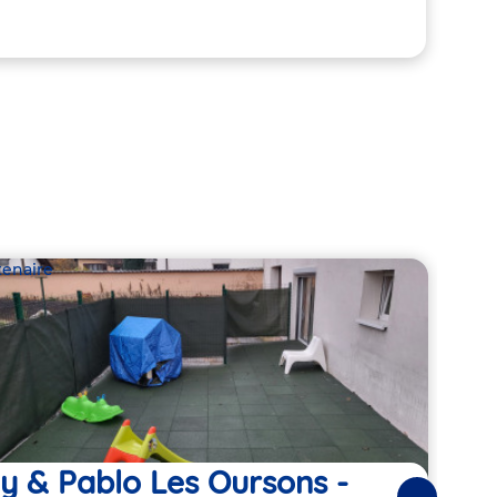
tenaire
Parte
ly & Pablo Les Oursons -
Min