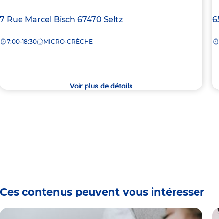
Adresse
7 Rue Marcel Bisch
67470
Seltz
A
6
de
d
7:00-18:30
MICRO-CRÈCHE
la
la
crèche
c
Voir plus de détails
Ces contenus peuvent vous intéresser