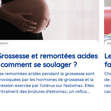
Santé
Ed
Grossesse et remontées acides
Le
: comment se soulager ?
Article
fa
es remontées acides pendant la grossesse sont
Che
rovoquées par les hormones de grossesse et la
de 
ression exercée par l'utérus sur l'estomac. Elles
rev
ntraînent des brûlures d'estomac, un reflux
cac
astrique
le