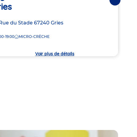
Suivantes
ies
Adre
2 Ru
de
resse
Rue du Stade
67240
Gries
7:15-
la
crèc
00-19:00
MICRO-CRÈCHE
che
Voir plus de détails