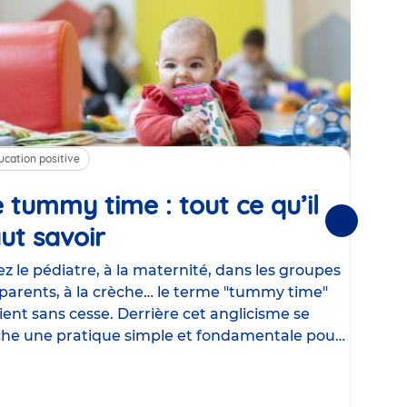
ucation positive
Alim
 tummy time : tout ce qu’il
Cha
Suivantes
ut savoir
Article
mé
con
z le pédiatre, à la maternité, dans les groupes
parents, à la crèche… le terme "tummy time"
Le la
ient sans cesse. Derrière cet anglicisme se
d’ut
he une pratique simple et fondamentale pour
temp
rapi
crée