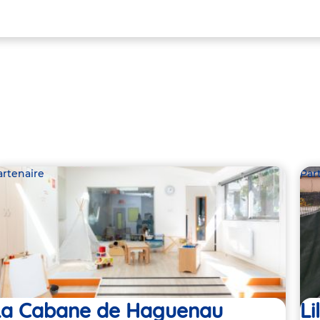
artenaire
Par
La Cabane de Haguenau
Li