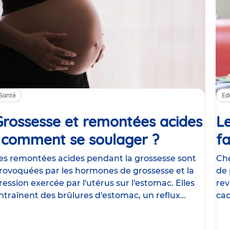
Santé
Ed
Grossesse et remontées acides
Le
: comment se soulager ?
Article
fa
es remontées acides pendant la grossesse sont
Che
rovoquées par les hormones de grossesse et la
de 
ression exercée par l'utérus sur l'estomac. Elles
rev
ntraînent des brûlures d'estomac, un reflux
cac
astrique
le