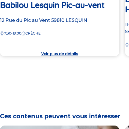
Babilou Lesquin Pic-au-vent
H
Adresse
12 Rue du Pic au Vent
59810
LESQUIN
A
1
de
d
5
7:30-19:00
CRÈCHE
la
la
crèche
c
Voir plus de détails
Ces contenus peuvent vous intéresser