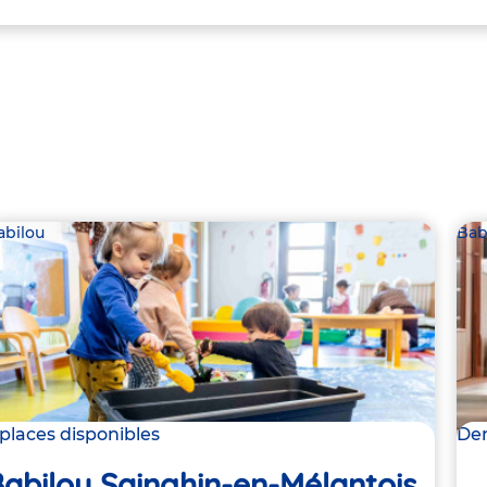
abilou
Bab
 places disponibles
Der
abilou Sainghin-en-Mélantois