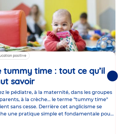
ucation positive
Alim
 tummy time : tout ce qu’il
Cha
Suivantes
ut savoir
Article
mé
con
z le pédiatre, à la maternité, dans les groupes
parents, à la crèche… le terme "tummy time"
Le la
ient sans cesse. Derrière cet anglicisme se
d’ut
he une pratique simple et fondamentale pour
temp
rapi
crée