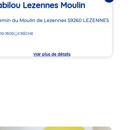
bilou Lezennes Moulin
Bab
resse
min du Moulin de Lezennes
59260
LEZENNES
Adre
15 Ru
de
00-19:00
CRÈCHE
7:00
la
che
crèc
Voir plus de détails