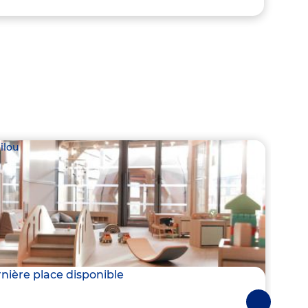
ilou
Babil
nière place disponible
3 pla
Suivantes