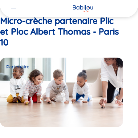
Vous
Accueil
Plic et Ploc Albert Thomas - Paris 10
êtes
ici
Micro-crèche partenaire Plic
et Ploc Albert Thomas - Paris
10
Partenaire