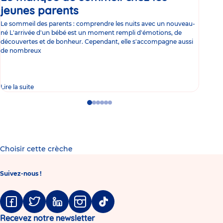
jeunes parents
Article
co
Le sommeil des parents : comprendre les nuits avec un nouveau-
Les 
né L'arrivée d'un bébé est un moment rempli d'émotions, de
les 
découvertes et de bonheur. Cependant, elle s'accompagne aussi
l'es
de nombreux
gast
Lire la suite
Lire 
Go
Go
Go
Go
Go
Go
to
to
to
to
to
to
slide
slide
slide
slide
slide
slide
1
2
3
4
5
6
Choisir cette crèche
Suivez-nous !
Facebook
Twitter
Linkedin
Instagram
Tiktok
Recevez notre newsletter