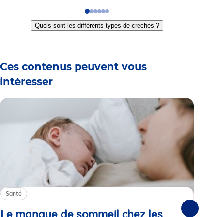
Go
Go
Go
Go
Go
Go
to
to
to
to
to
to
Quels sont les différents types de crèches ?
slide
slide
slide
slide
slide
slide
1
2
3
4
5
6
Ces contenus peuvent vous
intéresser
Santé
Sa
Le manque de sommeil chez les
Gr
Suivante