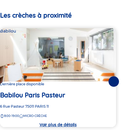
Les crèches à proximité
Babilou
Bab
Suivante
Dernière place disponible
2 pl
Babilou Paris Pasteur
Ba
Adresse
6 Rue Pasteur
75011
PARIS 11
Adre
173 
de
de
8:00-19:00
MICRO-CRÈCHE
8:
la
la
crèche
crèc
Voir plus de détails