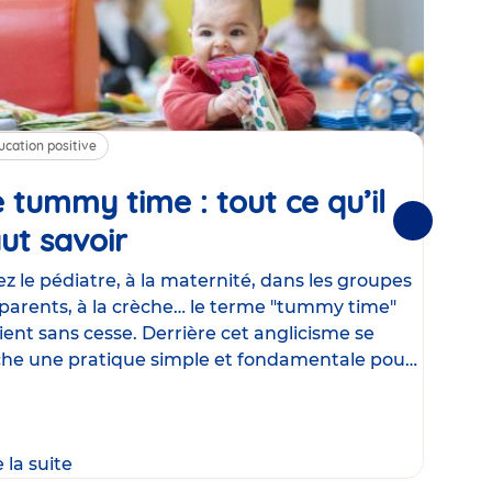
ucation positive
Alim
 tummy time : tout ce qu’il
Cha
Suivantes
ut savoir
Article
mé
con
z le pédiatre, à la maternité, dans les groupes
parents, à la crèche… le terme "tummy time"
Le la
ient sans cesse. Derrière cet anglicisme se
d’ut
he une pratique simple et fondamentale pour
temp
rapi
crée
e la suite
Lire 