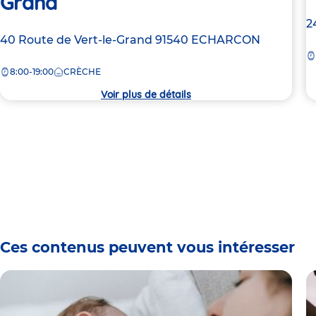
Grand
A
2
Adresse
40 Route de Vert-le-Grand
91540
ECHARCON
d
de
la
8:00-19:00
CRÈCHE
la
c
crèche
Voir plus de détails
Ces contenus peuvent vous intéresser