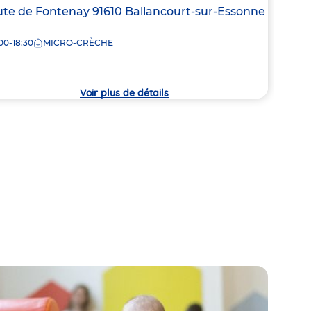
de
resse
te de Fontenay
91610
Ballancourt-sur-Essonne
M
la
crèc
00-18:30
MICRO-CRÈCHE
che
Voir plus de détails