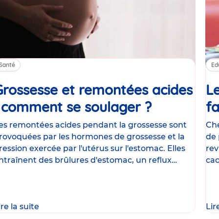
Santé
Ed
Grossesse et remontées acides
Le
: comment se soulager ?
Article
fa
es remontées acides pendant la grossesse sont
Che
rovoquées par les hormones de grossesse et la
de 
ression exercée par l'utérus sur l'estomac. Elles
rev
ntraînent des brûlures d'estomac, un reflux
cac
astrique
le
ire la suite
Lir