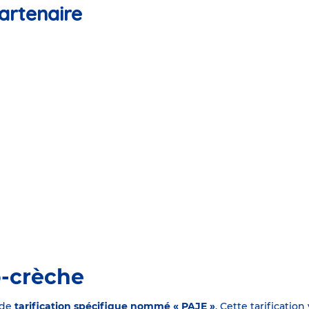
artenaire
o-crèche
 de
tarification spécifique nommé « PAJE »
. Cette tarificati