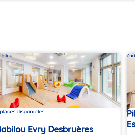
abilou
Par
Pi
 places disponibles
E
Babilou Evry Desbruères