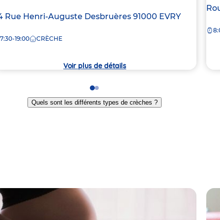
Ad
Rou
dresse
4 Rue Henri-Auguste Desbruères
91000
EVRY
de
e
8:
la
7:30-19:00
CRÈCHE
crè
rèche
Voir plus de détails
Go
Go
to
to
Quels sont les différents types de crèches ?
slide
slide
1
2