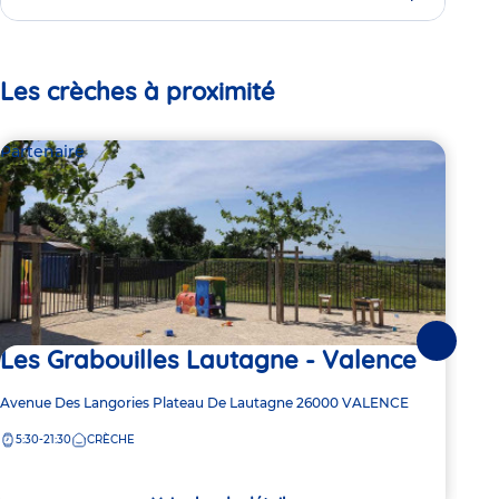
Les crèches à proximité
Partenaire
Par
Suivante
Les Grabouilles Lautagne - Valence
Le
Adresse
Avenue Des Langories Plateau De Lautagne
26000
VALENCE
Adre
36 R
de
de
5:30-21:30
CRÈCHE
7:
la
la
crèche
crèc