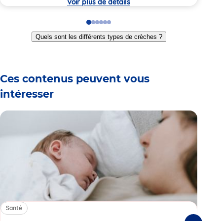
Voir plus de détails
Go
Go
Go
Go
Go
Go
to
to
to
to
to
to
Quels sont les différents types de crèches ?
slide
slide
slide
slide
slide
slide
1
2
3
4
5
6
Ces contenus peuvent vous
intéresser
Santé
Sa