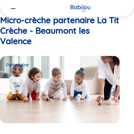
Vous
Accueil
La Tit Crèche - Beaumont les Valence
êtes
ici
Micro-crèche partenaire La Tit
Crèche - Beaumont les
Valence
Partenaire