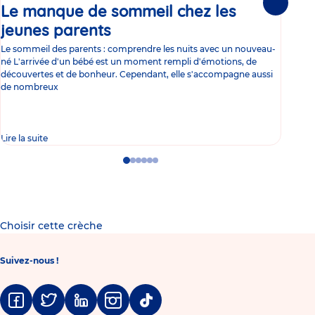
Le manque de sommeil chez les
Gr
Suivante
jeunes parents
Article
co
Le sommeil des parents : comprendre les nuits avec un nouveau-
Les 
né L'arrivée d'un bébé est un moment rempli d'émotions, de
les 
découvertes et de bonheur. Cependant, elle s'accompagne aussi
l'es
de nombreux
gast
Lire la suite
Lire 
Go
Go
Go
Go
Go
Go
to
to
to
to
to
to
slide
slide
slide
slide
slide
slide
1
2
3
4
5
6
Choisir cette crèche
Suivez-nous !
Facebook
Twitter
Linkedin
Instagram
Tiktok