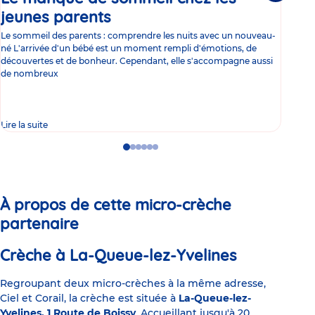
jeunes parents
Article
co
Le sommeil des parents : comprendre les nuits avec un nouveau-
Les 
né L'arrivée d'un bébé est un moment rempli d'émotions, de
les 
découvertes et de bonheur. Cependant, elle s'accompagne aussi
l'es
de nombreux
gast
Lire la suite
Lire 
Go
Go
Go
Go
Go
Go
to
to
to
to
to
to
slide
slide
slide
slide
slide
slide
1
2
3
4
5
6
À propos de cette micro-crèche
partenaire
Crèche à La-Queue-lez-Yvelines
Regroupant deux micro-crèches à la même adresse,
Ciel et Corail, la crèche est située à
La-Queue-lez-
Yvelines, 1 Route de Boissy
. Accueillant jusqu'à 20