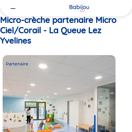
Vous
Accueil
Micro Ciel/Corail - La Queue Lez Yvelines
êtes
ici
Micro-crèche partenaire Micro
Ciel/Corail - La Queue Lez
Yvelines
Partenaire