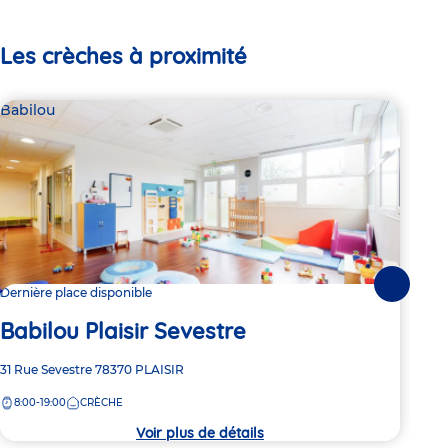
Les crèches à proximité
Babilou
Bab
Suivante
Dernière place disponible
Dern
Babilou Plaisir Sevestre
Ba
Adresse
31 Rue Sevestre
78370
PLAISIR
Adre
1 Ru
de
de
8:00-19:00
CRÈCHE
8:
la
la
crèche
crèc
Voir plus de détails