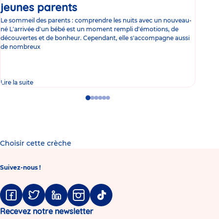
jeunes parents
Article
co
Le sommeil des parents : comprendre les nuits avec un nouveau-
Les 
né L'arrivée d'un bébé est un moment rempli d'émotions, de
les 
découvertes et de bonheur. Cependant, elle s'accompagne aussi
l'es
de nombreux
gast
Lire la suite
Lire 
Go
Go
Go
Go
Go
Go
to
to
to
to
to
to
slide
slide
slide
slide
slide
slide
1
2
3
4
5
6
Choisir cette crèche
Suivez-nous !
Facebook
Twitter
Linkedin
Instagram
Tiktok
Recevez notre newsletter