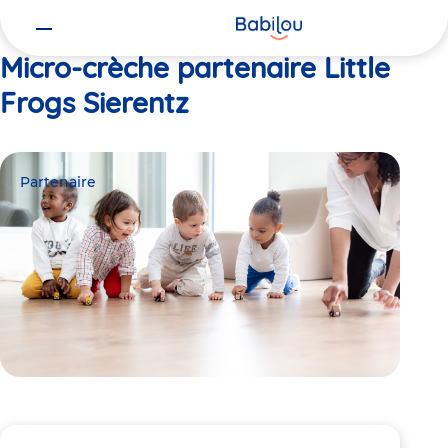
Vous
Accueil
Little Frogs Sierentz
êtes
ici
Micro-crèche partenaire Little
Frogs Sierentz
Partenaire