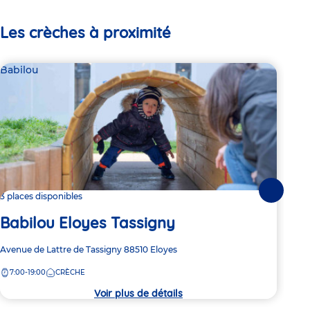
Les crèches à proximité
Babilou
Par
Li
Suivante
3 places disponibles
Es
Babilou Eloyes Tassigny
Adre
Rue
Adresse
Avenue de Lattre de Tassigny
88510
Eloyes
de
de
7:
la
7:00-19:00
CRÈCHE
la
crèc
crèche
Voir plus de détails