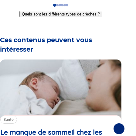
Go
Go
Go
Go
Go
Go
to
to
to
to
to
to
Quels sont les différents types de crèches ?
slide
slide
slide
slide
slide
slide
1
2
3
4
5
6
Ces contenus peuvent vous
intéresser
Santé
Sa
Le manque de sommeil chez les
Gr
Suivante