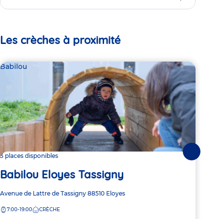
Les crèches à proximité
Babilou
Par
Le
Suivante
3 places disponibles
Babilou Eloyes Tassigny
Adre
30 R
de
Adresse
Avenue de Lattre de Tassigny
88510
Eloyes
7:
la
de
crèc
7:00-19:00
CRÈCHE
la