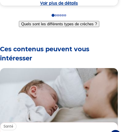
crèche
Voir plus de détails
Go
Go
Go
Go
Go
Go
to
to
to
to
to
to
Quels sont les différents types de crèches ?
slide
slide
slide
slide
slide
slide
1
2
3
4
5
6
Ces contenus peuvent vous
intéresser
Santé
Sa