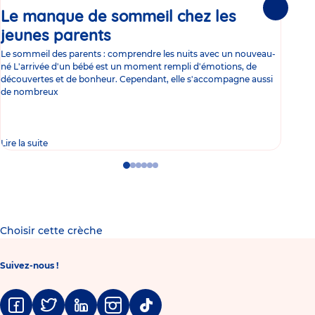
Le manque de sommeil chez les
Gr
Suivante
jeunes parents
Article
co
Le sommeil des parents : comprendre les nuits avec un nouveau-
Les 
né L'arrivée d'un bébé est un moment rempli d'émotions, de
les 
découvertes et de bonheur. Cependant, elle s'accompagne aussi
l'es
de nombreux
gast
Lire la suite
Lire 
Go
Go
Go
Go
Go
Go
to
to
to
to
to
to
slide
slide
slide
slide
slide
slide
1
2
3
4
5
6
Choisir cette crèche
Suivez-nous !
Facebook
Twitter
Linkedin
Instagram
Tiktok