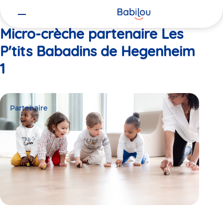
Vous
Accueil
Les P'tits Babadins de Hegenheim 1
êtes
ici
Micro-crèche partenaire Les
P'tits Babadins de Hegenheim
1
Partenaire