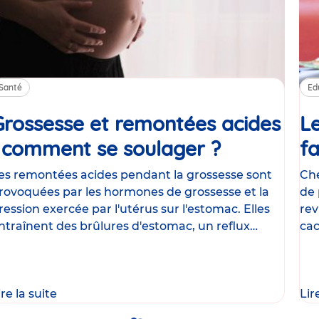
Santé
Ed
Grossesse et remontées acides
Le
: comment se soulager ?
Article
fa
es remontées acides pendant la grossesse sont
Che
rovoquées par les hormones de grossesse et la
de 
ression exercée par l'utérus sur l'estomac. Elles
rev
ntraînent des brûlures d'estomac, un reflux
cac
astrique
le
ire la suite
Lir