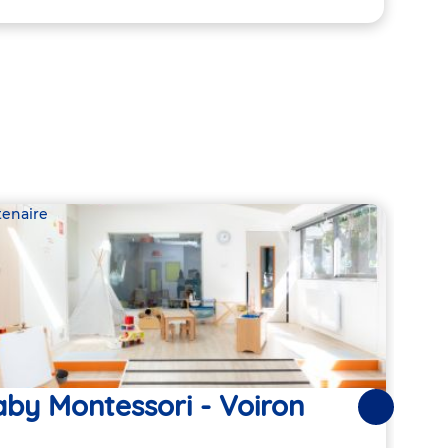
tenaire
Parte
by Montessori - Voiron
Les
Suivantes