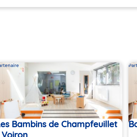
artenaire
Par
Les Bambins de Champfeuillet
Ba
 Voiron