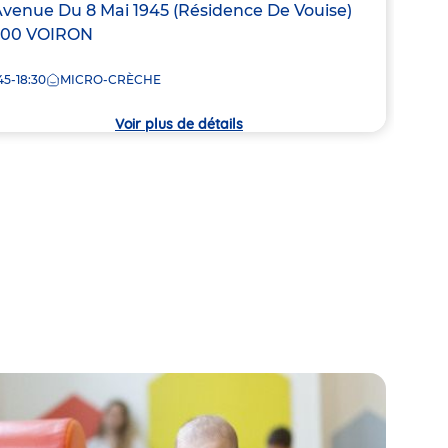
resse
Avenue Du 8 Mai 1945 (Résidence De Vouise)
Adre
15 B
500
VOIRON
de
7:30
la
45-18:30
MICRO-CRÈCHE
che
crèc
Voir plus de détails