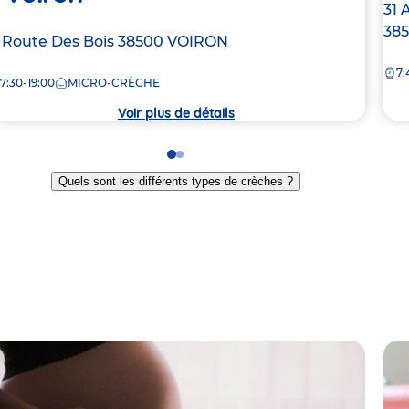
Ad
31 
de
38
dresse
1 Route Des Bois
38500
VOIRON
la
e
7:
crè
7:30-19:00
MICRO-CRÈCHE
rèche
Voir plus de détails
Go
Go
to
to
Quels sont les différents types de crèches ?
slide
slide
1
2