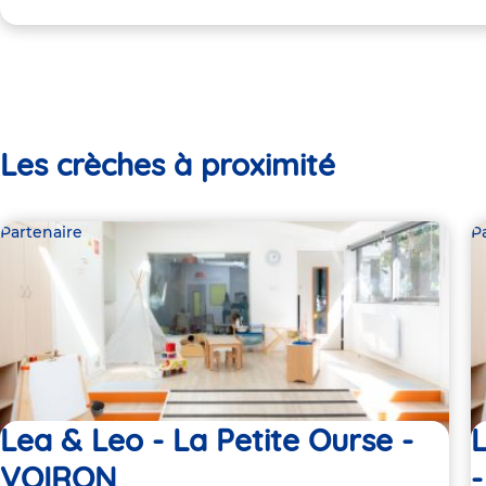
Les crèches à proximité
Partenaire
P
Lea & Leo - La Petite Ourse -
VOIRON
-