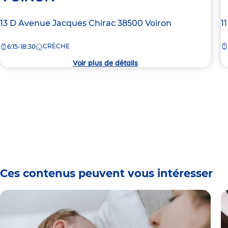
Adresse
13 D Avenue Jacques Chirac
38500
Voiron
A
1
de
d
CRÈCHE
la
6:15-18:30
la
crèche
c
Voir plus de détails
Ces contenus peuvent vous intéresser