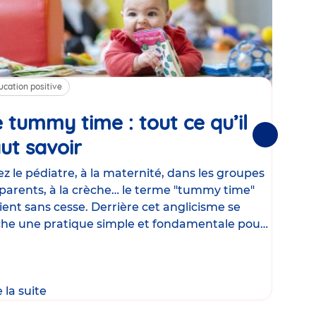
ucation positive
Alim
 tummy time : tout ce qu’il
Cha
Suivantes
ut savoir
Article
mé
con
z le pédiatre, à la maternité, dans les groupes
parents, à la crèche… le terme "tummy time"
Le la
ient sans cesse. Derrière cet anglicisme se
d’ut
he une pratique simple et fondamentale pour
temp
rapi
crée
e la suite
Lire 