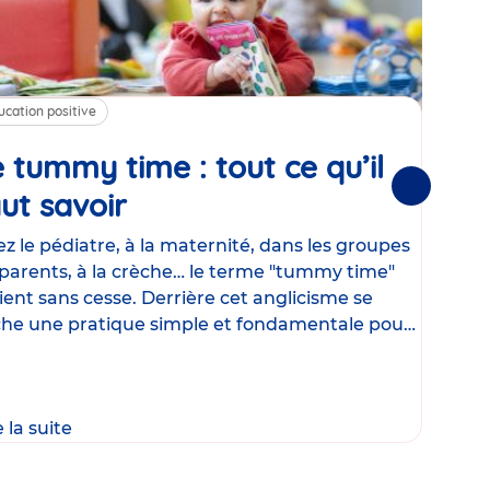
ucation positive
Alim
 tummy time : tout ce qu’il
Cha
Suivantes
ut savoir
Article
mé
con
z le pédiatre, à la maternité, dans les groupes
parents, à la crèche… le terme "tummy time"
Le la
ient sans cesse. Derrière cet anglicisme se
d’ut
he une pratique simple et fondamentale pour
temp
rapi
crée
e la suite
Lire 