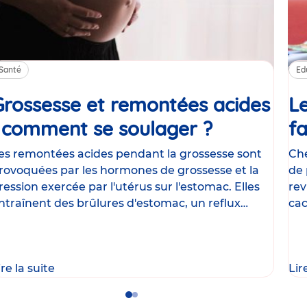
Santé
Ed
Grossesse et remontées acides
Le
: comment se soulager ?
Article
fa
es remontées acides pendant la grossesse sont
Che
rovoquées par les hormones de grossesse et la
de 
ression exercée par l'utérus sur l'estomac. Elles
rev
ntraînent des brûlures d'estomac, un reflux
cac
astrique
le
ire la suite
Lir
Go
Go