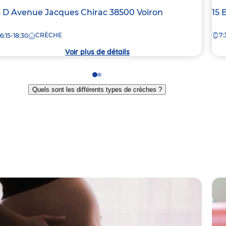
dresse
3 D Avenue Jacques Chirac
38500
Voiron
Ad
15 
e
de
CRÈCHE
7:
6:15-18:30
la
rèche
crè
Voir plus de détails
Go
Go
to
to
Quels sont les différents types de crèches ?
slide
slide
1
2