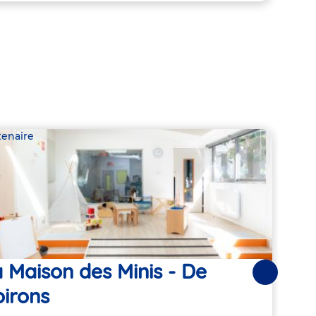
tenaire
Parte
 Maison des Minis - De
Les
Suivantes
irons
Adre
86 R