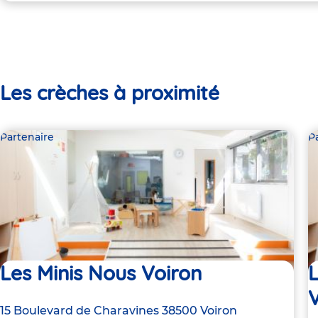
Les crèches à proximité
Partenaire
P
Les Minis Nous Voiron
L
Adresse
15 Boulevard de Charavines
38500
Voiron