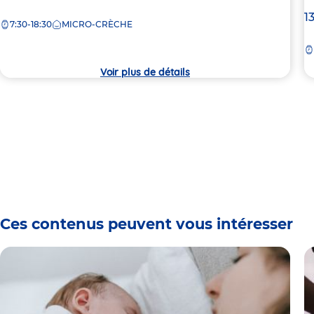
de
A
1
7:30-18:30
MICRO-CRÈCHE
la
d
crèche
la
c
Voir plus de détails
Ces contenus peuvent vous intéresser