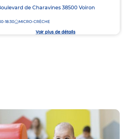
de
resse
Boulevard de Charavines
38500
Voiron
7:30
la
crèc
30-18:30
MICRO-CRÈCHE
che
Voir plus de détails