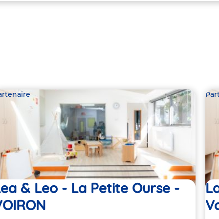
artenaire
Par
ea & Leo - La Petite Ourse -
La
VOIRON
Vo