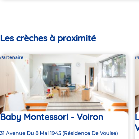
Les crèches à proximité
Partenaire
P
Baby Montessori - Voiron
L
Adresse
31 Avenue Du 8 Mai 1945 (Résidence De Vouise)