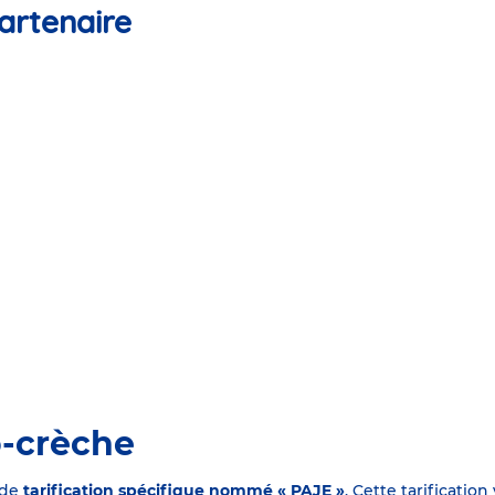
artenaire
o-crèche
 de
tarification spécifique nommé « PAJE »
. Cette tarificati