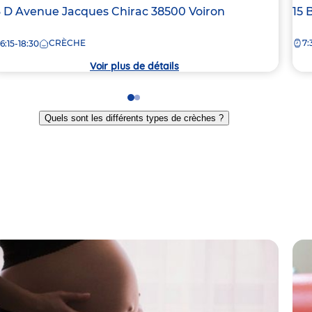
dresse
3 D Avenue Jacques Chirac
38500
Voiron
Ad
15 
e
de
CRÈCHE
7:
6:15-18:30
la
rèche
crè
Voir plus de détails
Go
Go
to
to
Quels sont les différents types de crèches ?
slide
slide
1
2