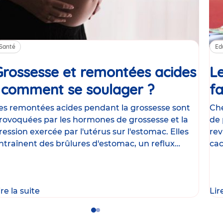
Santé
Ed
Grossesse et remontées acides
Le
: comment se soulager ?
Article
fa
es remontées acides pendant la grossesse sont
Che
rovoquées par les hormones de grossesse et la
de 
ression exercée par l'utérus sur l'estomac. Elles
rev
ntraînent des brûlures d'estomac, un reflux
cac
astrique
le
ire la suite
Lir
Go
Go
to
to