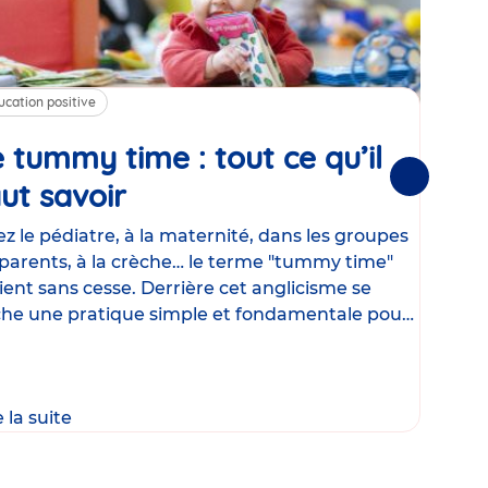
ucation positive
Alim
 tummy time : tout ce qu’il
Cha
Suivantes
ut savoir
Article
mé
con
z le pédiatre, à la maternité, dans les groupes
parents, à la crèche… le terme "tummy time"
Le la
ient sans cesse. Derrière cet anglicisme se
d’ut
he une pratique simple et fondamentale pour
temp
rapi
crée
e la suite
Lire 