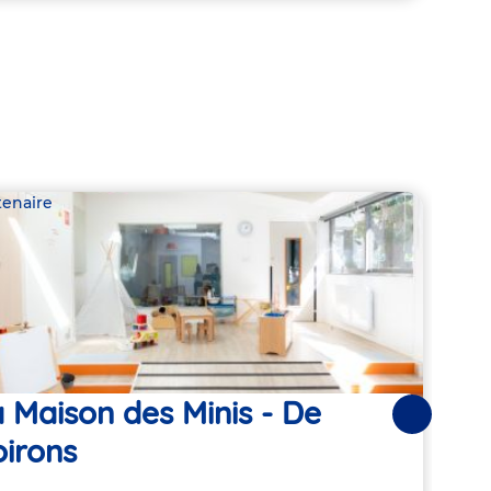
tenaire
Parte
 Maison des Minis - De
Les
Suivantes
irons
Adre
86 R