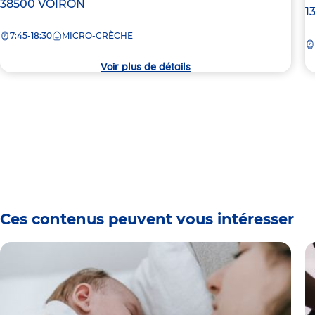
de
38500
VOIRON
A
1
la
d
7:45-18:30
MICRO-CRÈCHE
crèche
la
c
Voir plus de détails
Ces contenus peuvent vous intéresser