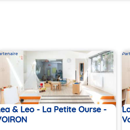
artenaire
Par
ea & Leo - La Petite Ourse -
La
VOIRON
Vo