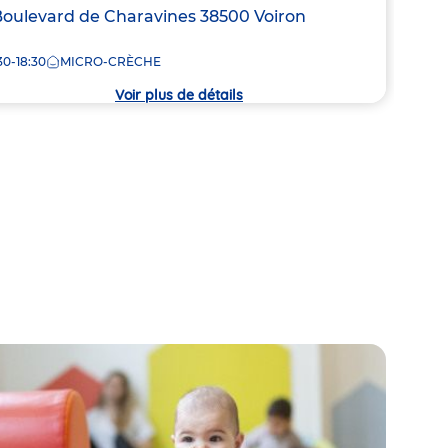
de
resse
Boulevard de Charavines
38500
Voiron
7:30
la
crèc
30-18:30
MICRO-CRÈCHE
che
Voir plus de détails