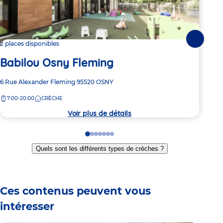
Suivante
2 places disponibles
2 pl
Babilou Osny Fleming
Ba
Adresse
6 Rue Alexander Fleming
95520
OSNY
Adre
47 A
de
de
7:00-20:00
CRÈCHE
7:
la
la
crèche
crèc
Voir plus de détails
Go
Go
Go
Go
Go
Go
Go
to
to
to
to
to
to
to
Quels sont les différents types de crèches ?
slide
slide
slide
slide
slide
slide
slide
1
2
3
4
5
6
7
Ces contenus peuvent vous
intéresser