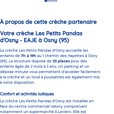
Go
Go
Go
Go
Go
Go
to
to
to
to
to
to
slide
slide
slide
slide
slide
slide
1
2
3
4
5
6
À propos de cette crèche partenaire
Votre crèche Les Petits Pandas
d'Osny - EAJE à Osny (95)
La crèche Les Petits Pandas d'Osny accueille les
enfants de
7h à 19h
au 1 chemin des Hayettes à Osny
(95). La structure dispose de
25 places
pour des
enfants âgés de 2 mois à 3 ans. Un parking et un
dépose minute vous permettent d’accéder facilement
à la crèche et un local à poussettes est également mis
à votre disposition.
Confort et activités ludiques
La crèche Les Petits Pandas d'Osny est installée en
face du centre commercial Valony comprenant
notamment un supermarché E.Leclerc. Elle est