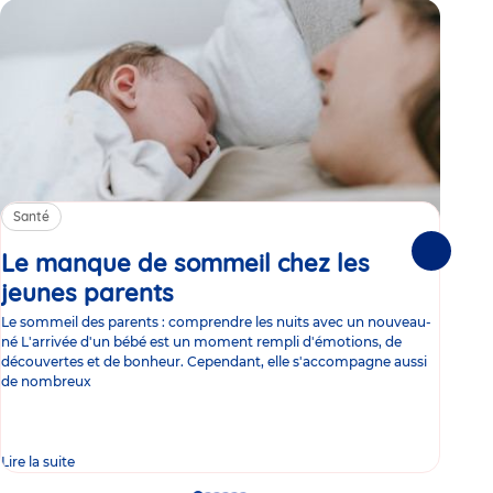
Santé
Sa
Le manque de sommeil chez les
Gr
Suivante
jeunes parents
Article
co
Le sommeil des parents : comprendre les nuits avec un nouveau-
Les 
né L'arrivée d'un bébé est un moment rempli d'émotions, de
les 
découvertes et de bonheur. Cependant, elle s'accompagne aussi
l'es
de nombreux
gast
Lire la suite
Lire 