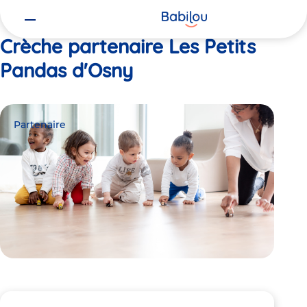
Vous
Accueil
Les Petits Pandas d'Osny
êtes
ici
Crèche partenaire Les Petits
Pandas d'Osny
Partenaire