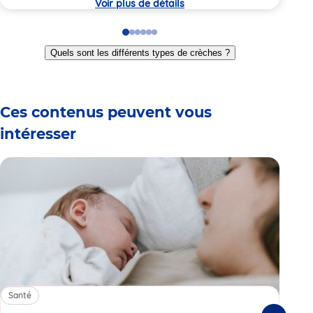
Voir plus de détails
Go
Go
Go
Go
Go
Go
to
to
to
to
to
to
Quels sont les différents types de crèches ?
slide
slide
slide
slide
slide
slide
1
2
3
4
5
6
Ces contenus peuvent vous
intéresser
Santé
Sa