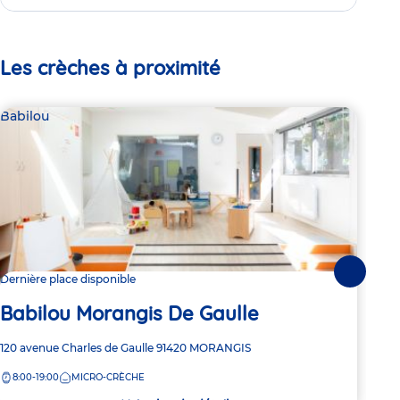
Les crèches à proximité
Babilou
Bab
Suivante
Dernière place disponible
2 pl
Babilou Morangis De Gaulle
Ba
Adresse
120 avenue Charles de Gaulle
91420
MORANGIS
Adre
1 Ru
de
de
8:00-19:00
MICRO-CRÈCHE
7:
la
la
crèche
crèc