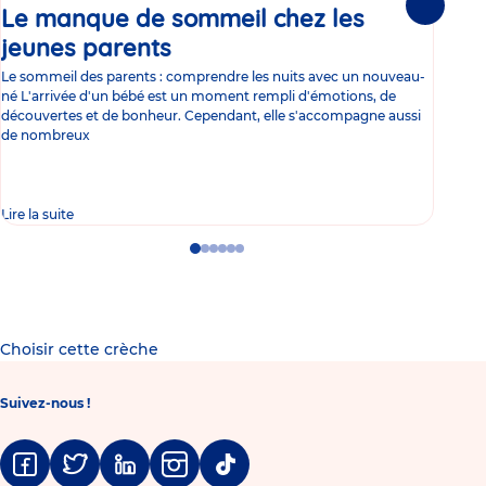
Le manque de sommeil chez les
Gr
Suivante
jeunes parents
Article
co
Le sommeil des parents : comprendre les nuits avec un nouveau-
Les 
né L'arrivée d'un bébé est un moment rempli d'émotions, de
les 
découvertes et de bonheur. Cependant, elle s'accompagne aussi
l'es
de nombreux
gast
Lire la suite
Lire 
Go
Go
Go
Go
Go
Go
to
to
to
to
to
to
slide
slide
slide
slide
slide
slide
1
2
3
4
5
6
Choisir cette crèche
Suivez-nous !
Facebook
Twitter
Linkedin
Instagram
Tiktok