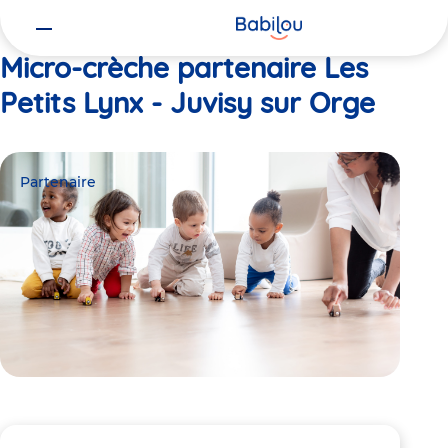
Vous
Accueil
Les Petits Lynx - Juvisy sur Orge
êtes
ici
Micro-crèche partenaire Les
Petits Lynx - Juvisy sur Orge
Partenaire