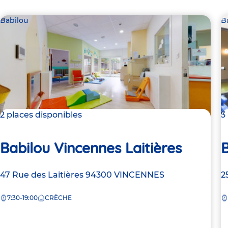
Babilou
B
2 places disponibles
3
Babilou Vincennes Laitières
Adresse
47 Rue des Laitières
94300
VINCENNES
A
2
de
d
7:30-19:00
CRÈCHE
la
la
crèche
c