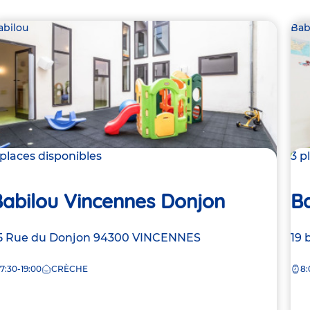
abilou
Bab
 places disponibles
3 p
Babilou Vincennes Donjon
Ba
dresse
5 Rue du Donjon
94300
VINCENNES
Ad
19 
e
de
7:30-19:00
CRÈCHE
8:
la
rèche
crè