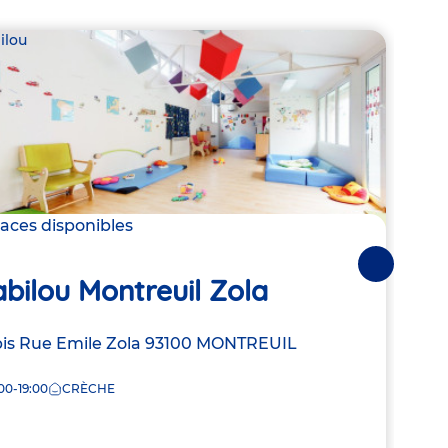
ilou
Babil
laces disponibles
1 pla
Ba
Suivantes
bilou Montreuil Zola
Mo
resse
bis Rue Emile Zola
93100
MONTREUIL
Adre
59 t
de
SAI
00-19:00
CRÈCHE
la
che
8:00
crèc