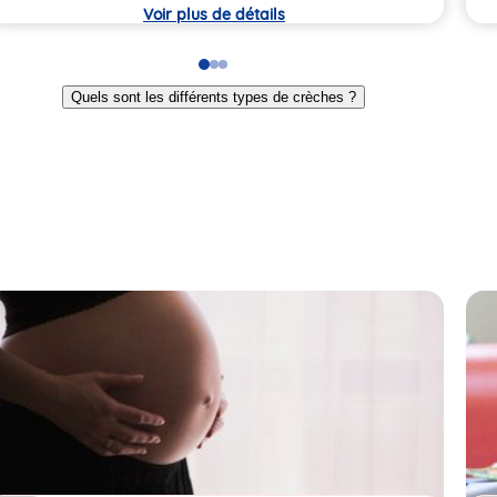
Voir plus de détails
Go
Go
Go
to
to
to
Quels sont les différents types de crèches ?
slide
slide
slide
1
2
3