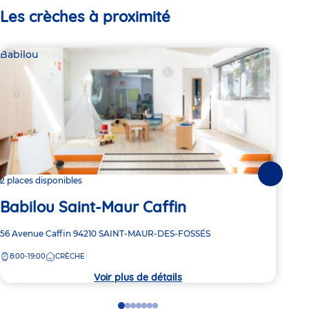
Les crèches à proximité
Babilou
Bab
Suivante
2 places disponibles
Dern
Babilou Saint-Maur Caffin
Ba
Adresse
56 Avenue Caffin
94210
SAINT-MAUR-DES-FOSSÉS
Adre
57 A
de
de
8:00-19:00
CRÈCHE
8:
la
la
crèche
crèc
Voir plus de détails