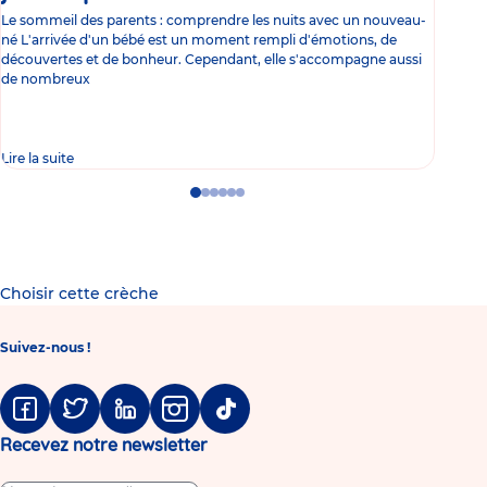
Le sommeil des parents : comprendre les nuits avec un nouveau-
Les 
né L'arrivée d'un bébé est un moment rempli d'émotions, de
les 
découvertes et de bonheur. Cependant, elle s'accompagne aussi
l'es
de nombreux
gast
Lire la suite
Lire 
Go
Go
Go
Go
Go
Go
to
to
to
to
to
to
slide
slide
slide
slide
slide
slide
1
2
3
4
5
6
Choisir cette crèche
Suivez-nous !
Facebook
Twitter
Linkedin
Instagram
Tiktok
Recevez notre newsletter