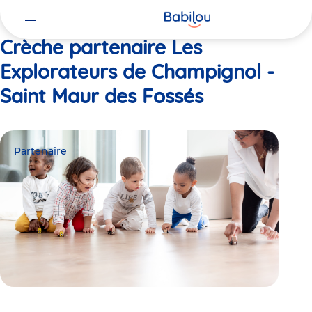
Vous
Accueil
Les Explorateurs de Champignol - Saint Maur des Fossés
êtes
ici
Crèche partenaire Les
Explorateurs de Champignol -
Saint Maur des Fossés
Partenaire