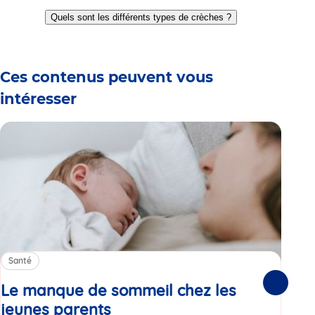
Go
Go
Go
Go
Go
Go
Go
to
to
to
to
to
to
to
Quels sont les différents types de crèches ?
slide
slide
slide
slide
slide
slide
slide
1
2
3
4
5
6
7
Ces contenus peuvent vous
intéresser
Santé
Sa
Le manque de sommeil chez les
Gr
Suivante
jeunes parents
Article
co