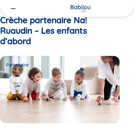
Vous
Accueil
Na! Ruaudin – Les enfants d’abord
êtes
ici
Crèche partenaire Na!
Ruaudin – Les enfants
d’abord
Partenaire