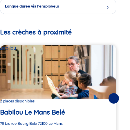
Longue durée via l'employeur
Les crèches à proximité
Babilou
Bab
Suivante
2 places disponibles
Dern
Babilou Le Mans Belé
Ba
Adresse
79 bis rue Bourg Belé
72100
Le Mans
Adre
Bd M
de
de