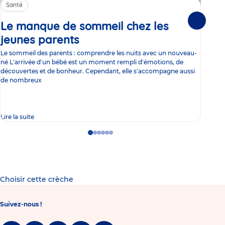
Santé
Sa
Le manque de sommeil chez les
Gr
Suivante
jeunes parents
Article
co
Le sommeil des parents : comprendre les nuits avec un nouveau-
Les 
né L'arrivée d'un bébé est un moment rempli d'émotions, de
les 
découvertes et de bonheur. Cependant, elle s'accompagne aussi
l'es
de nombreux
gast
Lire la suite
Lire 
Go
Go
Go
Go
Go
Go
to
to
to
to
to
to
slide
slide
slide
slide
slide
slide
1
2
3
4
5
6
Choisir cette crèche
Suivez-nous !