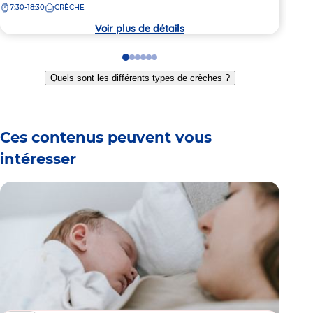
7:30-18:30
CRÈCHE
7:
la
la
crèche
crèc
Voir plus de détails
Go
Go
Go
Go
Go
Go
to
to
to
to
to
to
Quels sont les différents types de crèches ?
slide
slide
slide
slide
slide
slide
1
2
3
4
5
6
Ces contenus peuvent vous
intéresser